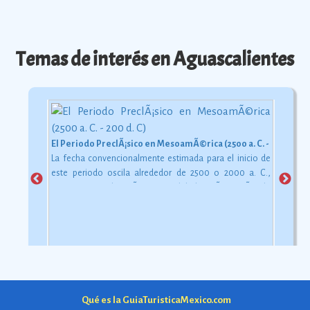
Temas de interés en Aguascalientes
El Periodo PreclÃ¡sico en MesoamÃ©rica (2500 a. C. - 200 d. C)
La fecha convencionalmente estimada para el inicio de
este periodo oscila alrededor de 2500 o 2000 a. C.,
aunque esta dataciÃ³n en realidad varÃ­a segÃºn la
comarca.
Ver más
Qué es la GuiaTuristicaMexico.com