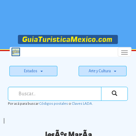
Menu
Estados
Arte y Cultura
Por acá para buscar
Códigos postales
o
Claves LADA
.
|
JesÃºs MarÃ­a