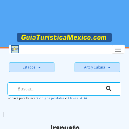
Menu
Estados
Arte y Cultura
Por acá para buscar
Códigos postales
o
Claves LADA
.
|
Irapuato