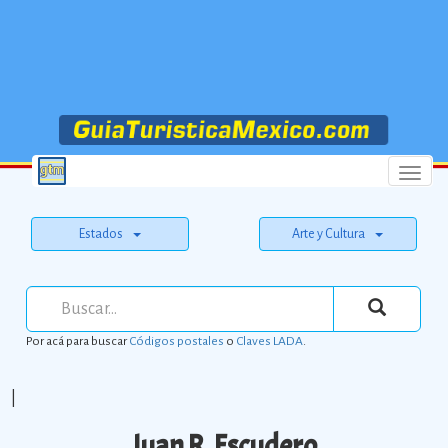
Menu
Estados
Arte y Cultura
Por acá para buscar
Códigos postales
o
Claves LADA
.
|
Juan R. Escudero