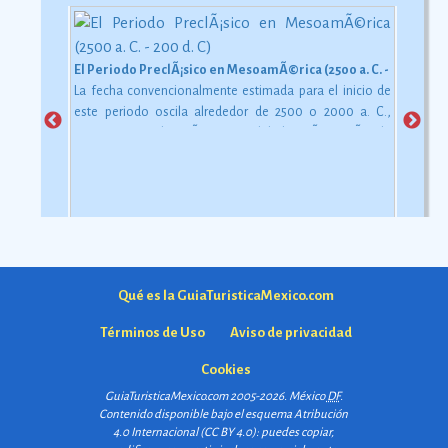
El Periodo PreclÃ¡sico en MesoamÃ©rica (2500 a. C. - 200 d. C)
La fecha convencionalmente estimada para el inicio de
este periodo oscila alrededor de 2500 o 2000 a. C.,
aunque esta dataciÃ³n en realidad varÃ­a segÃºn la
comarca.
Ver más
Qué es la GuiaTuristicaMexico.com
Términos de Uso
Aviso de privacidad
Cookies
GuiaTuristicaMexico.com 2005-2026. México
DF
.
Contenido disponible bajo el esquema
Atribución
4.0 Internacional (CC BY 4.0)
: puedes copiar,