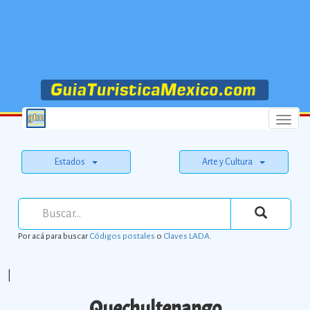
Menu
Estados
Arte y Cultura
Por acá para buscar
Códigos postales
o
Claves LADA
.
|
Quechultenango