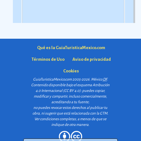
comarca.
Ver más
Qué es la GuiaTuristicaMexico.com
Términos de Uso
Aviso de privacidad
Cookies
GuiaTuristicaMexico.com 2005-2026. México
DF
.
Contenido disponible bajo el esquema
Atribución
4.0 Internacional (CC BY 4.0)
: puedes copiar,
modificar y compartir, incluso comercialmente,
acreditando a tu fuente;
no puedes revocar estos derechos al publicar tu
obra, ni sugerir que está relacionada con la GTM.
Ver condiciones completas
; a menos de que se
indique de otra manera.