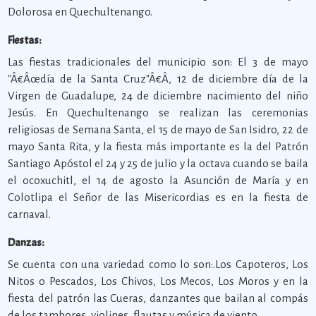
Dolorosa en Quechultenango.
Fiestas:
Las fiestas tradicionales del municipio son: El 3 de mayo
"Â€Âœdía de la Santa Cruz"Â€Â, 12 de diciembre día de la
Virgen de Guadalupe, 24 de diciembre nacimiento del niño
Jesús. En Quechultenango se realizan las ceremonias
religiosas de Semana Santa, el 15 de mayo de San Isidro, 22 de
mayo Santa Rita, y la fiesta más importante es la del Patrón
Santiago Apóstol el 24 y 25 de julio y la octava cuando se baila
el ocoxuchitl, el 14 de agosto la Asunción de María y en
Colotlipa el Señor de las Misericordias es en la fiesta de
carnaval.
Danzas:
Se cuenta con una variedad como lo son:.Los Capoteros, Los
Nitos o Pescados, Los Chivos, Los Mecos, Los Moros y en la
fiesta del patrón las Cueras, danzantes que bailan al compás
de los tambores, violines, flautas y música de viento.