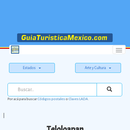
Menu
Estados
Arte y Cultura
Por acá para buscar
Códigos postales
o
Claves LADA
.
|
Teloloapan