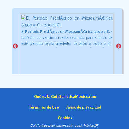
El Periodo PreclÃ¡sico en MesoamÃ©rica (2500 a. C. - 200 d. C)
La fecha convencionalmente estimada para el inicio de
este periodo oscila alrededor de 2500 o 2000 a. C.,
aunque esta dataciÃ³n en realidad varÃ­a segÃºn la
comarca.
Ver más
Qué es la GuiaTuristicaMexico.com
Términos de Uso
Aviso de privacidad
Cookies
GuiaTuristicaMexico.com 2005-2026. México
DF
.