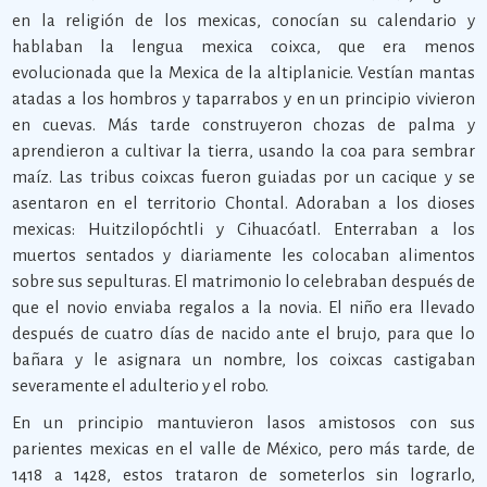
en la religión de los mexicas, conocían su calendario y
hablaban la lengua mexica coixca, que era menos
evolucionada que la Mexica de la altiplanicie. Vestían mantas
atadas a los hombros y taparrabos y en un principio vivieron
en cuevas. Más tarde construyeron chozas de palma y
aprendieron a cultivar la tierra, usando la coa para sembrar
maíz. Las tribus coixcas fueron guiadas por un cacique y se
asentaron en el territorio Chontal. Adoraban a los dioses
mexicas: Huitzilopóchtli y Cihuacóatl. Enterraban a los
muertos sentados y diariamente les colocaban alimentos
sobre sus sepulturas. El matrimonio lo celebraban después de
que el novio enviaba regalos a la novia. El niño era llevado
después de cuatro días de nacido ante el brujo, para que lo
bañara y le asignara un nombre, los coixcas castigaban
severamente el adulterio y el robo.
En un principio mantuvieron lasos amistosos con sus
parientes mexicas en el valle de México, pero más tarde, de
1418 a 1428, estos trataron de someterlos sin lograrlo,