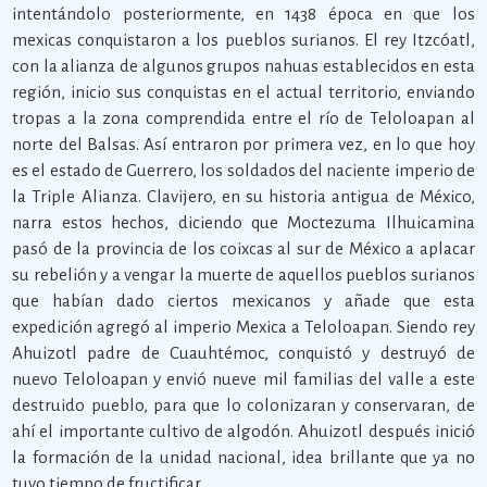
intentándolo posteriormente, en 1438 época en que los
mexicas conquistaron a los pueblos surianos. El rey Itzcóatl,
con la alianza de algunos grupos nahuas establecidos en esta
región, inicio sus conquistas en el actual territorio, enviando
tropas a la zona comprendida entre el río de Teloloapan al
norte del Balsas. Así entraron por primera vez, en lo que hoy
es el estado de Guerrero, los soldados del naciente imperio de
la Triple Alianza. Clavijero, en su historia antigua de México,
narra estos hechos, diciendo que Moctezuma Ilhuicamina
pasó de la provincia de los coixcas al sur de México a aplacar
su rebelión y a vengar la muerte de aquellos pueblos surianos
que habían dado ciertos mexicanos y añade que esta
expedición agregó al imperio Mexica a Teloloapan. Siendo rey
Ahuizotl padre de Cuauhtémoc, conquistó y destruyó de
nuevo Teloloapan y envió nueve mil familias del valle a este
destruido pueblo, para que lo colonizaran y conservaran, de
ahí el importante cultivo de algodón. Ahuizotl después inició
la formación de la unidad nacional, idea brillante que ya no
tuvo tiempo de fructificar.