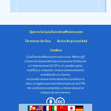
Qué es la GuiaTuristicaMexico.com
Términos de Uso
Aviso de privacidad
Cookies
GuiaTuristicaMexico.com 2005-2026. México
DF
.
Contenido disponible bajo el esquema
Atribución
4.0 Internacional (CC BY 4.0)
: puedes copiar,
modificar y compartir, incluso comercialmente,
acreditando a tu fuente;
no puedes revocar estos derechos al publicar tu
obra, ni sugerir que está relacionada con la GTM.
Ver condiciones completas
; a menos de que se
indique de otra manera.