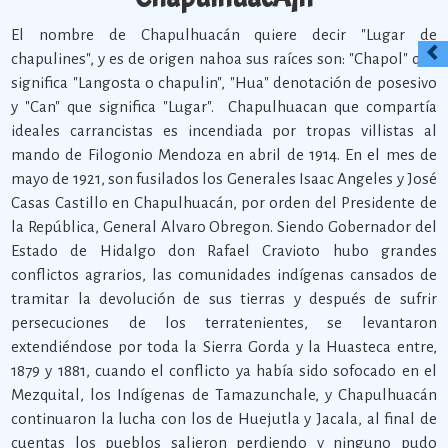
El nombre de Chapulhuacán quiere decir "Lugar de
chapulines", y es de origen nahoa sus raíces son: "Chapol" que
significa "Langosta o chapulin", "Hua" denotación de posesivo
y "Can" que significa "Lugar". Chapulhuacan que compartía
ideales carrancistas es incendiada por tropas villistas al
mando de Filogonio Mendoza en abril de 1914. En el mes de
mayo de 1921, son fusilados los Generales Isaac Angeles y José
Casas Castillo en Chapulhuacán, por orden del Presidente de
la República, General Alvaro Obregon. Siendo Gobernador del
Estado de Hidalgo don Rafael Cravioto hubo grandes
conflictos agrarios, las comunidades indígenas cansados de
tramitar la devolución de sus tierras y después de sufrir
persecuciones de los terratenientes, se levantaron
extendiéndose por toda la Sierra Gorda y la Huasteca entre,
1879 y 1881, cuando el conflicto ya había sido sofocado en el
Mezquital, los Indígenas de Tamazunchale, y Chapulhuacán
continuaron la lucha con los de Huejutla y Jacala, al final de
cuentas los pueblos salieron perdiendo y ninguno pudo