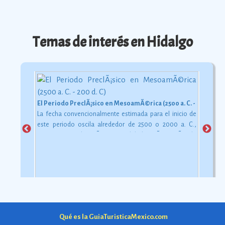
Temas de interés en Hidalgo
El Periodo PreclÃ¡sico en MesoamÃ©rica (2500 a. C. - 200 d. C)
La fecha convencionalmente estimada para el inicio de
este periodo oscila alrededor de 2500 o 2000 a. C.,
aunque esta dataciÃ³n en realidad varÃ­a segÃºn la
comarca.
Ver más
Qué es la GuiaTuristicaMexico.com