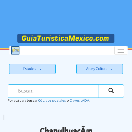
Menu
Estados
Arte y Cultura
Por acá para buscar
Códigos postales
o
Claves LADA
.
|
ChapulhuacÃ¡n