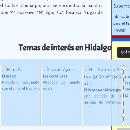
 el Códice Chimalpopoca, se encuentra la palabra
Superfic
; "A", posesivo; "N", liga; "Co", locativa: "Lugar de
Información
para el Fe
(INAFED)
Temas de interés en Hidalgo
Qué r
El maÃ­z
Las cactÃ¡ceas
No sólo el maíz, junto
Alrededor del mundo
La
con el chile, el frijol y la
existen
MÃ
El ProtoneolÃ­tico (5000 â€
calabaza, constituye
aproximadamente
1
Este periodo de la
desde épocas
1,400 especies de
me
historia de MÃ©xico
 en MesoamÃ©rica (2500 a. C. - 200 d. C)
inmemoriales la base
cactáceas, de las
mu
estÃ¡ considerado
de la alimentación del
cuales 913 son
oc
como una etapa de
mexicano.
Ver más
mexicanas, y de éstas
su
transiciÃ³n entre los
724 son endémicas.
Ver
gl
pueblos que se