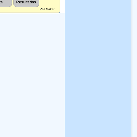
rededor de 200 mil
indÃ­genas de los
JosÃ© MarÃ­a Morelos
ecies diferentes, y
Poll Maker
pueblos
y PavÃ³n. Conociendo
 hogar de 10-12% de
mesoamericanos.
Ver
la situaciÃ³n cierta del
 biodiversidad
más
pueblo explotado por
ndial.
Ver más
el sistema colonial.