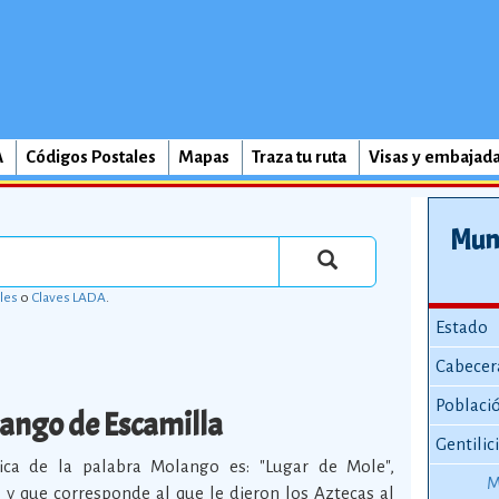
A
Códigos Postales
Mapas
Traza tu ruta
Visas y embajad
Mun
les
o
Claves LADA
.
Estado
Cabecer
Poblaci
ango de Escamilla
Gentilic
gica de la palabra Molango es: "Lugar de Mole",
M
 que corresponde al que le dieron los Aztecas al