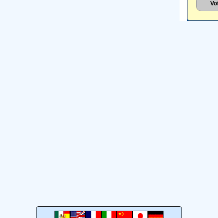
más
al
basaban en una
esp
economÃ­a de
es
apropiaciÃ³n
la
(recolecciÃ³n, caza y
mu
pesca).
Ver más