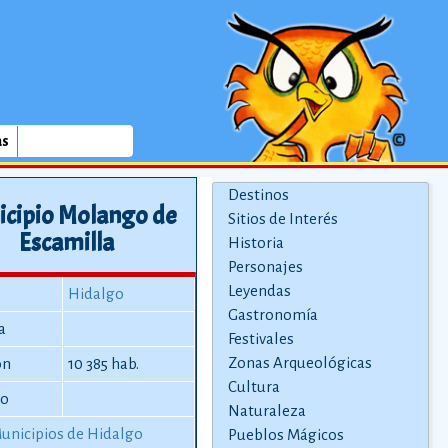
as
Destinos
icipio Molango de
Sitios de Interés
Escamilla
Historia
Personajes
Leyendas
Hidalgo
Gastronomía
a
Festivales
Zonas Arqueológicas
ón
10 385 hab.
Cultura
io
Naturaleza
unicipios de Hidalgo
Pueblos Mágicos