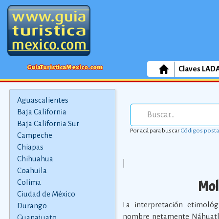
GuiaTuristicaMexico.com
Claves LAD
Aguascalientes
Baja California
Baja California Sur
Por acá para buscar
Códigos posta
Campeche
Chiapas
Chihuahua
|
Coahuila
Mol
Colima
Ciudad de México
La interpretación etimoló
Durango
nombre netamente Náhuatl y
Guanajuato