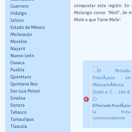
conquistar esta región. En
Guerrero
Molango como: "Moll", de mole
Hidalgo
Mole o que Tiene Mole".
Jalisco
Estado de México
Michoacán
Morelos
Nayarit
Nuevo León
Oaxaca
Puebla
Querétaro
Quintana Roo
San Luis Potosí
Zona ArqueolÃ³gica de Tula
Mayahuel y la creaciÃ³n del maguey
Sinaloa
Hacia mediados del
Mayahuel era
siglo VII de nuestra era,
representada como
Sonora
MÃ©xico, del Imperio de Maximiliano al inicio del cine
El Periodo PreclÃ¡sico
se iniciÃ³ la
una joven con el
Tabasco
po
La fecha
construcciÃ³n del
cuerpo pintado de azul
 la
convencionalmente
Tamaulipas
primer nÃºcleo urbano
que se asomaba por
del
estimada para el inicio
Tlaxcala
en Tollan-Xicocotitlan,
una penca de maguey.
ueva
de este periodo oscila