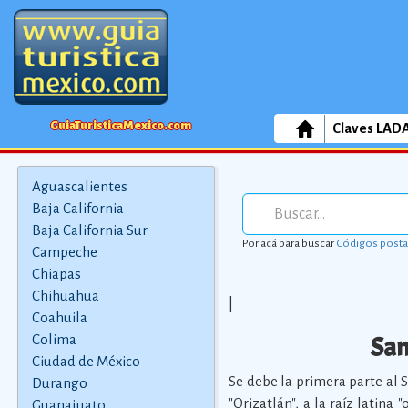
GuiaTuristicaMexico.com
Claves LAD
Aguascalientes
Baja California
Baja California Sur
Por acá para buscar
Códigos posta
Campeche
Chiapas
Chihuahua
|
Coahuila
San
Colima
Ciudad de México
Se debe la primera parte al 
Durango
"Orizatlán", a la raíz latina 
Guanajuato