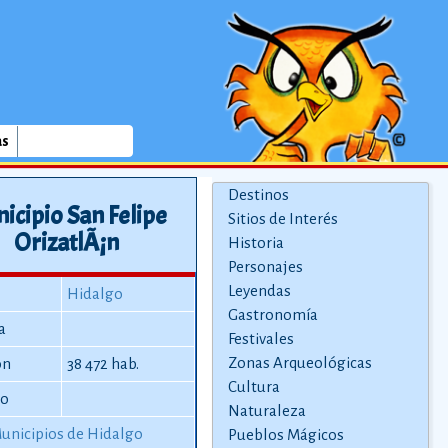
as
Destinos
icipio San Felipe
Sitios de Interés
OrizatlÃ¡n
Historia
Personajes
Leyendas
Hidalgo
Gastronomía
a
Festivales
Zonas Arqueológicas
ón
38 472 hab.
Cultura
io
Naturaleza
unicipios de Hidalgo
Pueblos Mágicos