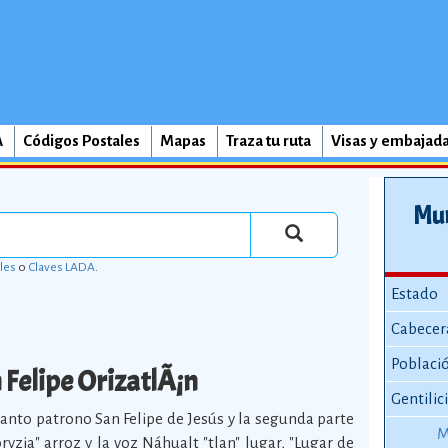
A
Códigos Postales
Mapas
Traza tu ruta
Visas y embajad
Mun
les
o
Claves LADA
.
Estado
Cabecer
Poblaci
 Felipe OrizatlÃ¡n
Gentilic
Santo patrono San Felipe de Jesús y la segunda parte
M
"oryzia" arroz y la voz Náhualt "tlan" lugar, "Lugar de