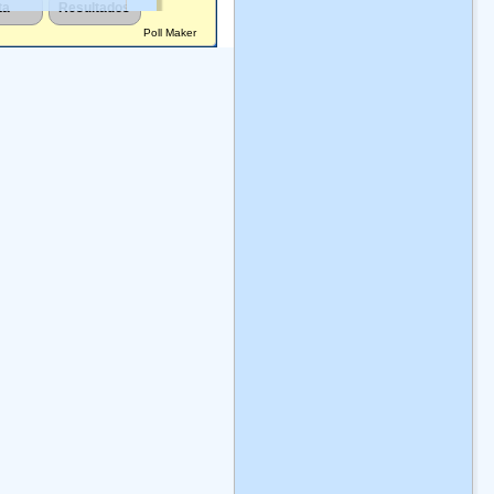
obal, cuenta con
remontan a las culturas
con la recia figura de
Poll Maker
rededor de 200 mil
indÃ­genas de los
JosÃ© MarÃ­a Morelos
ecies diferentes, y
pueblos
y PavÃ³n. Conociendo
 hogar de 10-12% de
mesoamericanos.
Ver
la situaciÃ³n cierta del
 biodiversidad
más
pueblo explotado por
ndial.
Ver más
el sistema colonial.