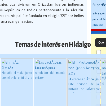
antes que vivieron en Orizatlán fueron indígenas
Superfic
e República de Indios perteneciente a la Alcaldía
Información
ra municipal fue fundada en el siglo XVI por indios
para el Fe
 una evangelización.
(INAFED)
Temas de interés en Hidalgo
Qué r
El maÃ­z
Las cactÃ¡ceas
No sólo el maíz, junto
Alrededor del mundo
La
con el chile, el frijol y la
existen
MÃ
El ProtoneolÃ­tico (5000 â€
calabaza, constituye
aproximadamente
1
Este periodo de la
desde épocas
1,400 especies de
me
historia de MÃ©xico
 en MesoamÃ©rica (2500 a. C. - 200 d. C)
inmemoriales la base
cactáceas, de las
mu
estÃ¡ considerado
de la alimentación del
cuales 913 son
oc
como una etapa de
mexicano.
Ver más
mexicanas, y de éstas
su
transiciÃ³n entre los