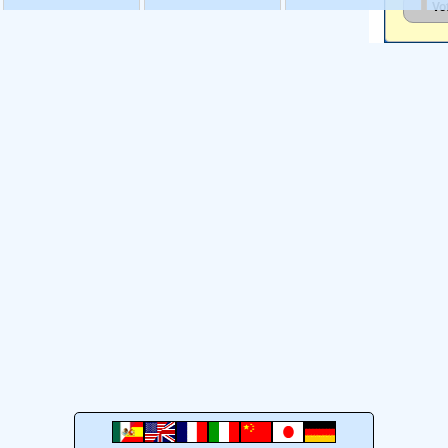
724 son endémicas.
Ver
gl
pueblos que se
más
al
basaban en una
esp
economÃ­a de
es
apropiaciÃ³n
la
(recolecciÃ³n, caza y
mu
pesca).
Ver más