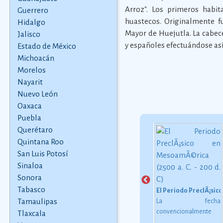
Arroz". Los primeros habit
Guerrero
huastecos. Originalmente fu
Hidalgo
Mayor de Huejutla. La cabece
Jalisco
y españoles efectuándose así
Estado de México
Michoacán
Morelos
Nayarit
Nuevo León
Oaxaca
Puebla
Querétaro
Quintana Roo
San Luis Potosí
Sinaloa
Zona ArqueolÃ³gica de Tula
Mayahuel y la creaciÃ³n del maguey
Sonora
Hacia mediados del
Mayahuel era
siglo VII de nuestra era,
representada como
Tabasco
MÃ©xico, del Imperio de Maximiliano al inicio del cine
El Periodo PreclÃ¡sico
se iniciÃ³ la
una joven con el
Tamaulipas
po
La fecha
construcciÃ³n del
cuerpo pintado de azul
 la
convencionalmente
Tlaxcala
primer nÃºcleo urbano
que se asomaba por
del
estimada para el inicio