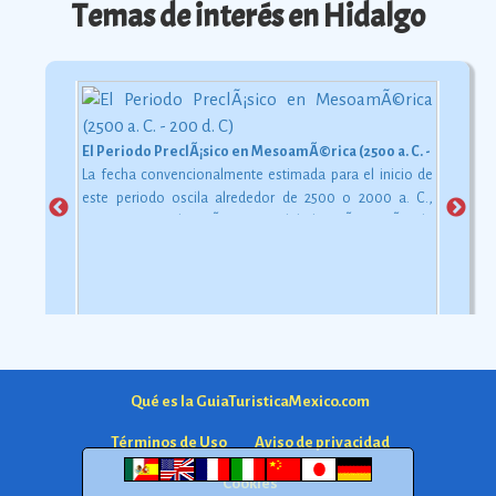
Temas de interés en Hidalgo
El maÃ­z
No sólo el maíz, junto con el chile, el frijol y la calabaza,
constituye desde épocas inmemoriales la base de la
alimentación del mexicano.
Ver más
Qué es la GuiaTuristicaMexico.com
Términos de Uso
Aviso de privacidad
Cookies