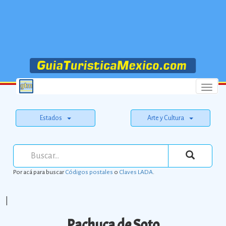
Menu
Estados
Arte y Cultura
Por acá para buscar
Códigos postales
o
Claves LADA
.
|
Pachuca de Soto