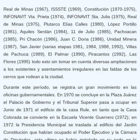
Real de Minas (1967), ISSSTE (1969), Constitución (1970-1975),
INFONAVIT Vta. Prieta (1974), INFONAVIT Sta. Julia (1975), Real
de Minas (1975), Plutarco Elías Calles (1980), López Portillo
(1981), Aquiles Serdán (1984), 11 de Julio (1985), Pachoacan
(1985), Pri Chacón (1986), Juan C. Doria (1986), Unidad Minera
(1987), San Javier (varias etapas 1981, 1984, 1988, 1992), Villas
de Pachuca (1989), El Palmar (1990), Piracantos (1992), Las
Flores (1995) todo esto sin tomar en cuenta diversas ampliaciones
a los existentes y asentamientos irregulares en las faldas de los
cerros que rodean a la ciudad.
Durante este período, se registra un gran movimiento en las
oficinas gubernamentales. En 1970 se concluye en la Plaza Juárez
el Palacio de Gobierno y el Tribunal Superior pasa a ocupar en
Junio de 1971 el edificio de la casa Rule, en tanto que la Casa
Colorada se convierte en la Escuela Vicente Guerrero (1972); en
1972 la Presidencia Municipal se traslada al edificio del Jardín
Constitución que habían ocupado el Poder Ejecutivo y la Cámara
de Diputados, esta ultima se había instalado en su sede en la