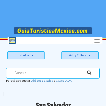
Menu
Estados
Arte y Cultura
Por acá para buscar
Códigos postales
o
Claves LADA
.
|
San Salvador