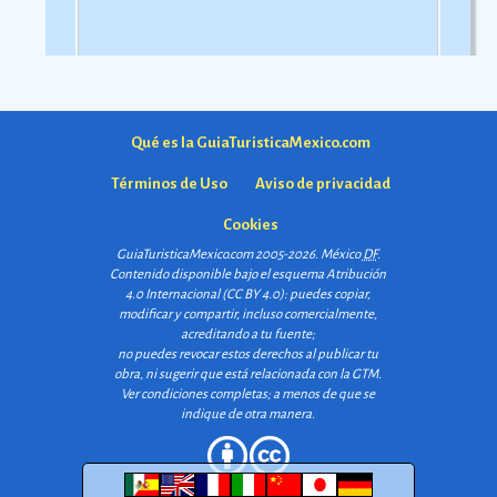
Qué es la GuiaTuristicaMexico.com
Términos de Uso
Aviso de privacidad
Cookies
GuiaTuristicaMexico.com 2005-2026. México
DF
.
Contenido disponible bajo el esquema
Atribución
4.0 Internacional (CC BY 4.0)
: puedes copiar,
modificar y compartir, incluso comercialmente,
acreditando a tu fuente;
no puedes revocar estos derechos al publicar tu
obra, ni sugerir que está relacionada con la GTM.
Ver condiciones completas
; a menos de que se
indique de otra manera.