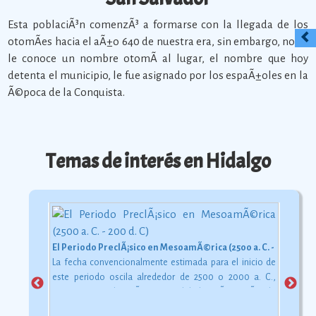
Esta poblaciÃ³n comenzÃ³ a formarse con la llegada de los
otomÃ­es hacia el aÃ±o 640 de nuestra era, sin embargo, no se
le conoce un nombre otomÃ­ al lugar, el nombre que hoy
detenta el municipio, le fue asignado por los espaÃ±oles en la
Ã©poca de la Conquista.
Temas de interés en Hidalgo
El Periodo PreclÃ¡sico en MesoamÃ©rica (2500 a. C. - 200 d. C)
La fecha convencionalmente estimada para el inicio de
este periodo oscila alrededor de 2500 o 2000 a. C.,
aunque esta dataciÃ³n en realidad varÃ­a segÃºn la
comarca.
Ver más