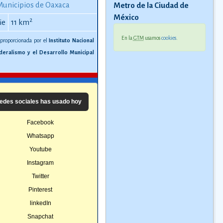
Municipios de Oaxaca
Metro de la Ciudad de
México
2
ie
11 km
En la
GTM
usamos
cookies
.
 proporcionada por el
Instituto Nacional
deralismo y el Desarrollo Municipal
edes sociales has usado hoy
Facebook
Whatsapp
Youtube
Instagram
Twitter
Pinterest
linkedIn
Snapchat