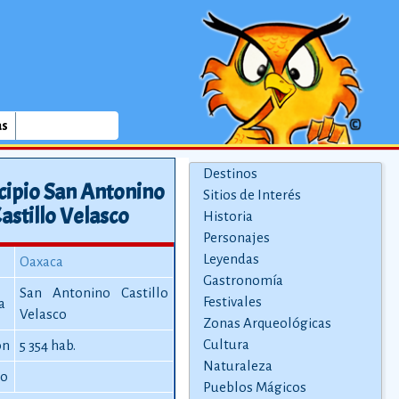
as
Destinos
cipio San Antonino
Sitios de Interés
astillo Velasco
Historia
Personajes
Leyendas
Oaxaca
Gastronomía
San Antonino Castillo
Festivales
a
Velasco
Zonas Arqueológicas
Cultura
ón
5 354 hab.
Naturaleza
io
Pueblos Mágicos