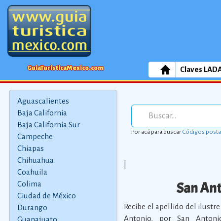
GuiaTuristicaMexico.com
Claves LAD
Aguascalientes
Baja California
Baja California Sur
Por acá para buscar
Códigos posta
Campeche
Chiapas
Chihuahua
|
Coahuila
San Ant
Colima
Ciudad de México
Recibe el apellido del ilustr
Durango
Antonio, por San Antoni
Guanajuato