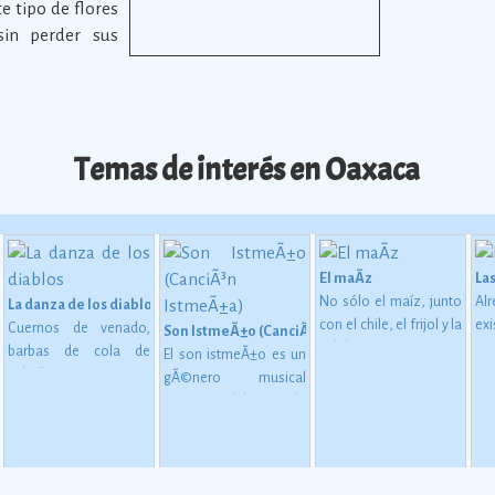
e tipo de flores
sin perder sus
Temas de interés en Oaxaca
El maÃ­z
La
No sólo el maíz, junto
Al
La danza de los diablos
con el chile, el frijol y la
exi
Cuernos de venado,
Son IstmeÃ±o (CanciÃ³n IstmeÃ±a)
calabaza, constituye
ap
barbas de cola de
El son istmeÃ±o es un
desde épocas
1,
caballo y orejas a
gÃ©nero musical
miliano al inicio del cine
 en MesoamÃ©rica (2500 a. C. - 200 d. C)
inmemoriales la base
ca
semejanza de burro
originario del istmo de
de la alimentación del
c
conforman las
Tehuantepec, en el
mexicano.
Ver más
me
mÃ¡scaras de madera o
oriente del estado de
72
cartÃ³n de la Danza de
Oaxaca.
má
los Diablos, danza