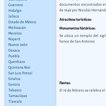
documentos encontrados en e
Guerrero
de 1649 por Nicolás Hernánd
Hidalgo
Jalisco
Atractivos turísticos:
Estado de México
Michoacán
Monumentos históricos:
Morelos
Se ubica un templo del sigl
Nayarit
honor de San Antonio.
Nuevo León
Oaxaca
Puebla
Querétaro
Quintana Roo
San Luis Potosí
Sinaloa
Fiestas:
Sonora
Tabasco
El 19 de Febrero se celebra el 
Tamaulipas
Tlaxcala