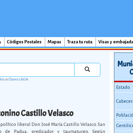
A
Códigos Postales
Mapas
Traza tu ruta
Visas y embajad
Muni
C
les
o
Claves LADA
.
Estado
Cabecer
onino Castillo Velasco
Poblaci
e político liberal Don José María Castillo Velasco. San
Gentilic
o de Padua, predicador y taumaturgo. Según