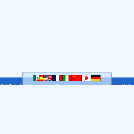
caracterÃ­stica de los
afrodescendientes de
la
Ver más
a GuiaTuristicaMexico.com
Términos de Uso
Aviso de privacidad
GuiaTuristicaMexico.com 2005-2026. México
DF
.
quema
Atribución 4.0 Internacional (CC BY 4.0)
: puedes copiar, modificar y compartir, inclu
fuente;
l publicar tu obra, ni sugerir que está relacionada con la GTM.
Ver condiciones completas
;
manera.