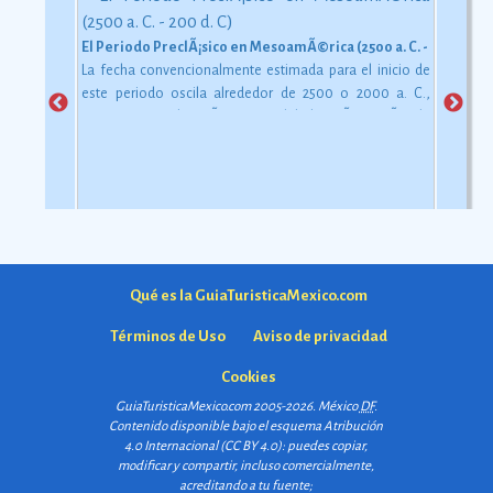
El Periodo PreclÃ¡sico en MesoamÃ©rica (2500 a. C. - 200 d. C)
La fecha convencionalmente estimada para el inicio de
este periodo oscila alrededor de 2500 o 2000 a. C.,
aunque esta dataciÃ³n en realidad varÃ­a segÃºn la
comarca.
Ver más
Qué es la GuiaTuristicaMexico.com
Términos de Uso
Aviso de privacidad
Cookies
GuiaTuristicaMexico.com 2005-2026. México
DF
.
Contenido disponible bajo el esquema
Atribución
4.0 Internacional (CC BY 4.0)
: puedes copiar,
modificar y compartir, incluso comercialmente,
acreditando a tu fuente;