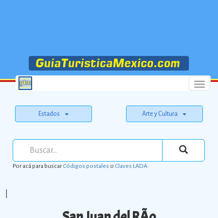
Menu
Estados
Arte y Cultura
Por acá para buscar
Códigos postales
o
Claves LADA
.
|
San Juan del RÃ­o