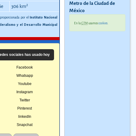
Metro de la Ciudad de
2
ie
306 km
México
 proporcionada por el
Instituto Nacional
En la
GTM
usamos
cookies
.
deralismo y el Desarrollo Municipal
edes sociales has usado hoy
Facebook
Whatsapp
Youtube
Instagram
Twitter
Pinterest
linkedIn
Snapchat