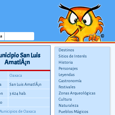
as
Destinos
nicipio San Luis
Sitios de Interés
AmatlÃ¡n
Historia
Personajes
Leyendas
Oaxaca
Gastronomía
a
San Luis AmatlÃ¡n
Festivales
Zonas Arqueológicas
ón
3 624 hab.
Cultura
io
Naturaleza
Municipios de Oaxaca
Pueblos Mágicos