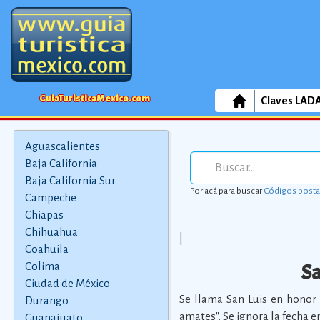
GuiaTuristicaMexico.com
Claves LAD
Aguascalientes
Baja California
Baja California Sur
Por acá para buscar
Códigos posta
Campeche
Chiapas
Chihuahua
|
Coahuila
Sa
Colima
Ciudad de México
Se llama San Luis en honor 
Durango
amates". Se ignora la fecha e
Guanajuato