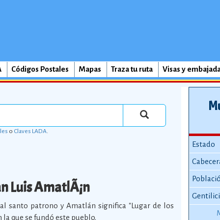
A
Códigos Postales
Mapas
Traza tu ruta
Visas y embajad
Mu
les
o
Claves LADA
.
Estado
Cabecer
Poblaci
n Luis AmatlÃ¡n
Gentilic
al santo patrono y Amatlán significa "Lugar de los
n la que se fundó este pueblo.