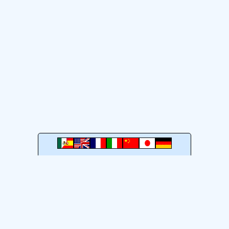
má
los Diablos, danza
caracterÃ­stica de los
afrodescendientes de
la
Ver más
a GuiaTuristicaMexico.com
Términos de Uso
Aviso de privacidad
GuiaTuristicaMexico.com 2005-2026. México
DF
.
quema
Atribución 4.0 Internacional (CC BY 4.0)
: puedes copiar, modificar y compartir, inclu
fuente;
l publicar tu obra, ni sugerir que está relacionada con la GTM.
Ver condiciones completas
;