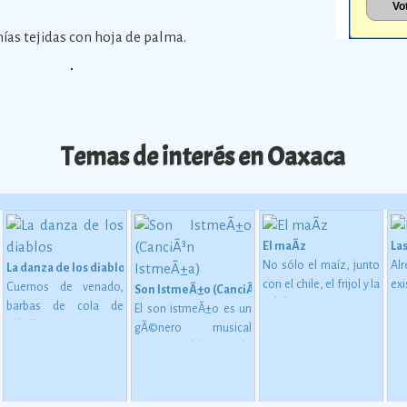
nías tejidas con hoja de palma.
Temas de interés en Oaxaca
El maÃ­z
La
No sólo el maíz, junto
Al
La danza de los diablos
con el chile, el frijol y la
exi
Cuernos de venado,
Son IstmeÃ±o (CanciÃ³n IstmeÃ±a)
calabaza, constituye
ap
barbas de cola de
El son istmeÃ±o es un
desde épocas
1,
caballo y orejas a
gÃ©nero musical
miliano al inicio del cine
 en MesoamÃ©rica (2500 a. C. - 200 d. C)
inmemoriales la base
ca
semejanza de burro
originario del istmo de
de la alimentación del
c
conforman las
Tehuantepec, en el
mexicano.
Ver más
me
mÃ¡scaras de madera o
oriente del estado de
72
cartÃ³n de la Danza de
Oaxaca.