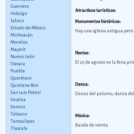
Guerrero
Atractivos turísticos:
Hidalgo
Jalisco
Monumentos históricos:
Estado de México
Hay una iglesia antigua pero 
Michoacán
Morelos
Nayarit
Fiestas:
Nuevo León
El 25 de agosto es la feria pr
Oaxaca
Puebla
Querétaro
Danza:
Quintana Roo
San Luis Potosí
Danza del palomo, danza del
Sinaloa
Sonora
Tabasco
Música:
Tamaulipas
Banda de viento.
Tlaxcala