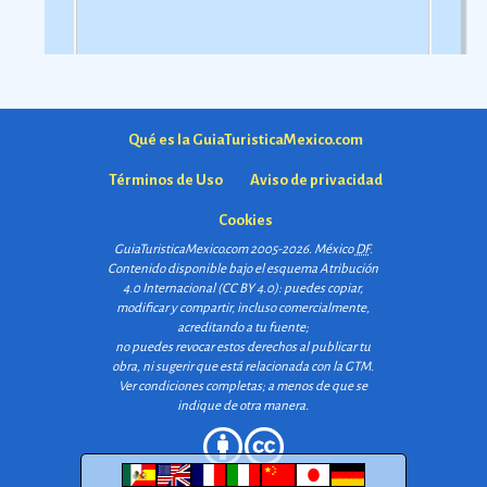
Qué es la GuiaTuristicaMexico.com
Términos de Uso
Aviso de privacidad
Cookies
GuiaTuristicaMexico.com 2005-2026. México
DF
.
Contenido disponible bajo el esquema
Atribución
4.0 Internacional (CC BY 4.0)
: puedes copiar,
modificar y compartir, incluso comercialmente,
acreditando a tu fuente;
no puedes revocar estos derechos al publicar tu
obra, ni sugerir que está relacionada con la GTM.
Ver condiciones completas
; a menos de que se
indique de otra manera.