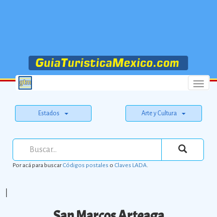
Menu
Estados
Arte y Cultura
Por acá para buscar
Códigos postales
o
Claves LADA
.
|
San Marcos Arteaga