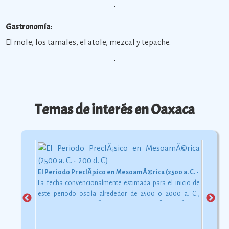
Gastronomía:
El mole, los tamales, el atole, mezcal y tepache.
Temas de interés en Oaxaca
El Periodo PreclÃ¡sico en MesoamÃ©rica (2500 a. C. - 200 d. C)
La fecha convencionalmente estimada para el inicio de
este periodo oscila alrededor de 2500 o 2000 a. C.,
aunque esta dataciÃ³n en realidad varÃ­a segÃºn la
comarca.
Ver más