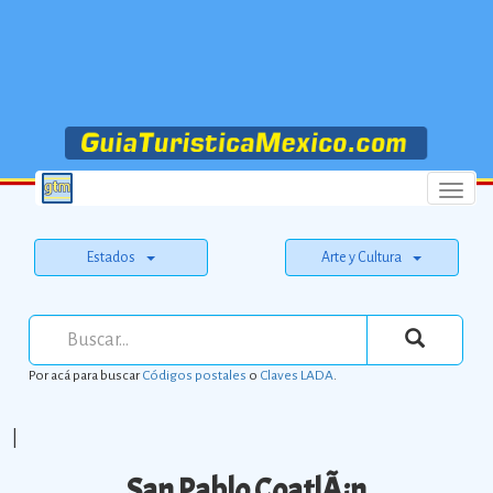
Menu
Estados
Arte y Cultura
Por acá para buscar
Códigos postales
o
Claves LADA
.
|
San Pablo CoatlÃ¡n