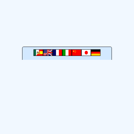
a GuiaTuristicaMexico.com
Términos de Uso
Aviso de privacidad
GuiaTuristicaMexico.com 2005-2026. México
DF
.
quema
Atribución 4.0 Internacional (CC BY 4.0)
: puedes copiar, modificar y compartir, inclu
fuente;
l publicar tu obra, ni sugerir que está relacionada con la GTM.
Ver condiciones completas
;
manera.