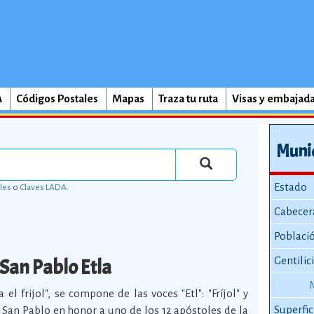
A
Códigos Postales
Mapas
Traza tu ruta
Visas y embajad
Munic
Estado
les
o
Claves LADA
.
Cabecer
Poblaci
San Pablo Etla
Gentilic
el frijol", se compone de las voces "Etl": "Fríjol" y
Superfic
a San Pablo en honor a uno de los 12 apóstoles de la