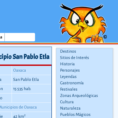
as
Destinos
ipio San Pablo Etla
Sitios de Interés
Historia
Oaxaca
Personajes
Leyendas
a
San Pablo Etla
Gastronomía
ón
15 535 hab.
Festivales
Zonas Arqueológicas
io
Cultura
Municipios de Oaxaca
Naturaleza
Pueblos Mágicos
2
ie
42 km