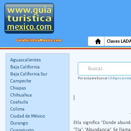
GuiaTuristicaMexico.com
Claves LAD
Aguascalientes
Baja California
Baja California Sur
Por acá para buscar
Códigos posta
Campeche
Chiapas
Chihuahua
|
Coahuila
Colima
Ciudad de México
Etla significa "Donde abunda 
Durango
"TIa": "Abundancia". Se llam
Guanajuato