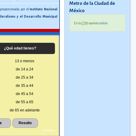
Metro de la Ciudad de
 proporcionada por el
Instituto Nacional
México
deralismo y el Desarrollo Municipal
En la
GTM
usamos
cookies
.
¿Qué edad tienes?
13 o menos
de 14 a 24
de 25 a 34
de 35 a 44
de 45 a 54
de 55 a 65
de 65 en adelante
doriddles