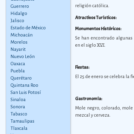
religión católica.
Guerrero
Hidalgo
Atractivos Turísticos:
Jalisco
Estado de México
Monumentos Históricos:
Michoacán
Se han encontrado algunas 
Morelos
en el siglo XVI.
Nayarit
Nuevo León
Oaxaca
Fiestas:
Puebla
El 25 de enero se celebra la 
Querétaro
Quintana Roo
San Luis Potosí
Gastronomía:
Sinaloa
Sonora
Mole negro, colorado, mole 
Tabasco
mezcal y cerveza.
Tamaulipas
Tlaxcala