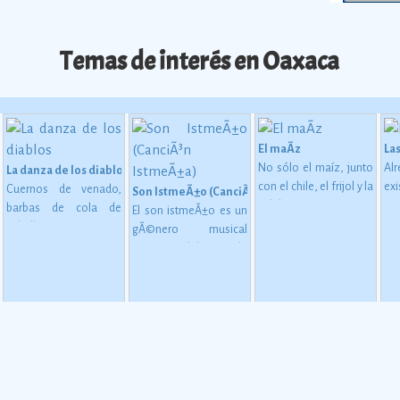
Temas de interés en Oaxaca
El maÃ­z
La
No sólo el maíz, junto
Al
La danza de los diablos
con el chile, el frijol y la
exi
Cuernos de venado,
Son IstmeÃ±o (CanciÃ³n IstmeÃ±a)
calabaza, constituye
ap
barbas de cola de
El son istmeÃ±o es un
desde épocas
1,
caballo y orejas a
gÃ©nero musical
miliano al inicio del cine
 en MesoamÃ©rica (2500 a. C. - 200 d. C)
inmemoriales la base
ca
semejanza de burro
originario del istmo de
de la alimentación del
c
conforman las
Tehuantepec, en el
mexicano.
Ver más
me
mÃ¡scaras de madera o
oriente del estado de
72
cartÃ³n de la Danza de
Oaxaca.
má
los Diablos, danza
caracterÃ­stica de los
afrodescendientes de
la
Ver más