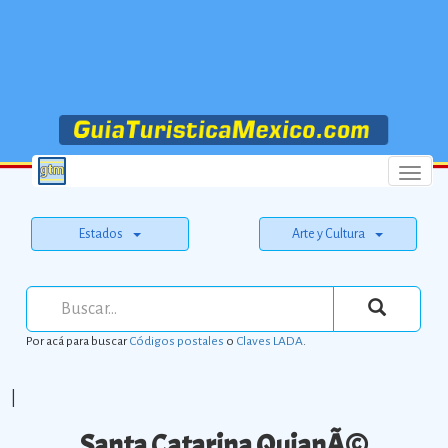
Menu
Estados
Arte y Cultura
Por acá para buscar
Códigos postales
o
Claves LADA
.
|
Santa Catarina QuianÃ©