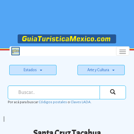
Menu
Estados
Arte y Cultura
Por acá para buscar
Códigos postales
o
Claves LADA
.
|
Santa Cruz Tacahua