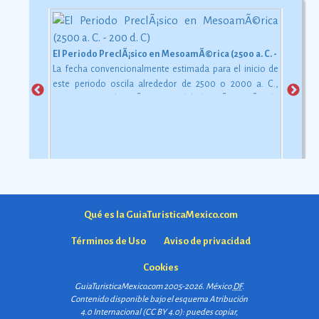
El Periodo PreclÃ¡sico en MesoamÃ©rica (2500 a. C. - 200 d. C)
La fecha convencionalmente estimada para el inicio de
este periodo oscila alrededor de 2500 o 2000 a. C.,
aunque esta dataciÃ³n en realidad varÃ­a segÃºn la
comarca.
Ver más
Qué es la GuiaTuristicaMexico.com
Términos de Uso
Aviso de privacidad
Cookies
GuiaTuristicaMexico.com 2005-2026. México
DF
.
Contenido disponible bajo el esquema
Atribución
4.0 Internacional (CC BY 4.0)
: puedes copiar,