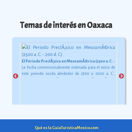
Temas de interés en Oaxaca
El Periodo PreclÃ¡sico en MesoamÃ©rica (2500 a. C. - 200 d. C)
La fecha convencionalmente estimada para el inicio de
este periodo oscila alrededor de 2500 o 2000 a. C.,
aunque esta dataciÃ³n en realidad varÃ­a segÃºn la
comarca.
Ver más
Qué es la GuiaTuristicaMexico.com