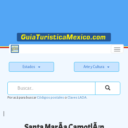
Menu
Estados
Arte y Cultura
Por acá para buscar
Códigos postales
o
Claves LADA
.
|
Santa MarÃ­a CamotlÃ¡n