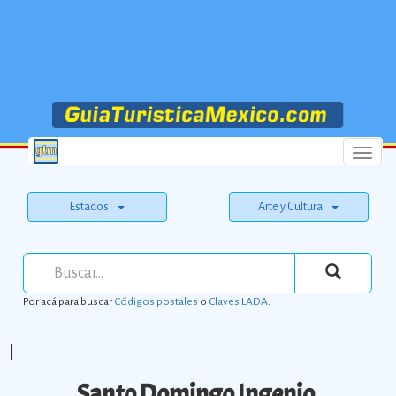
Menu
Estados
Arte y Cultura
Por acá para buscar
Códigos postales
o
Claves LADA
.
|
Santo Domingo Ingenio.