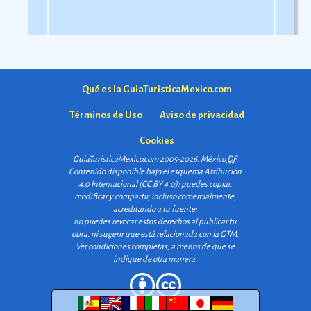
Qué es la GuiaTuristicaMexico.com
Términos de Uso
Aviso de privacidad
Cookies
GuiaTuristicaMexico.com 2005-2026. México
DF
.
Contenido disponible bajo el esquema
Atribución
4.0 Internacional (CC BY 4.0)
: puedes copiar,
modificar y compartir, incluso comercialmente,
acreditando a tu fuente;
no puedes revocar estos derechos al publicar tu
obra, ni sugerir que está relacionada con la GTM.
Ver condiciones completas
; a menos de que se
indique de otra manera.