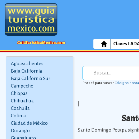
GuiaTuristicaMexico.com
Claves LAD
Aguascalientes
Baja California
Baja California Sur
Por acá para buscar
Códigos posta
Campeche
Chiapas
Chihuahua
|
Coahuila
Sant
Colima
Ciudad de México
Santo Domingo Petapa signific
Durango
Guanajuato