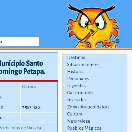
as
Destinos
unicipio Santo
Sitios de Interés
omingo Petapa.
Historia
Personajes
Leyendas
Oaxaca
Gastronomía
a
Festivales
Zonas Arqueológicas
ón
7 583 hab.
Cultura
io
Naturaleza
Municipios de Oaxaca
Pueblos Mágicos