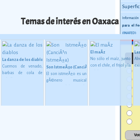
Superfic
Temas de interés en Oaxaca
Información
para el Fe
(INAFED)
El maÃ­z
La
No sólo el maíz, junto
Al
La danza de los diablos
con el chile, el frijol y la
exi
Cuernos de venado,
Son IstmeÃ±o (CanciÃ³n IstmeÃ±a)
calabaza, constituye
ap
barbas de cola de
El son istmeÃ±o es un
desde épocas
1,
caballo y orejas a
gÃ©nero musical
miliano al inicio del cine
 en MesoamÃ©rica (2500 a. C. - 200 d. C)
inmemoriales la base
ca
semejanza de burro
originario del istmo de
de la alimentación del
c
conforman las
Tehuantepec, en el
mexicano.
Ver más
me
mÃ¡scaras de madera o
oriente del estado de
72
cartÃ³n de la Danza de
Oaxaca.
má
los Diablos, danza
caracterÃ­stica de los
afrodescendientes de
la
Ver más