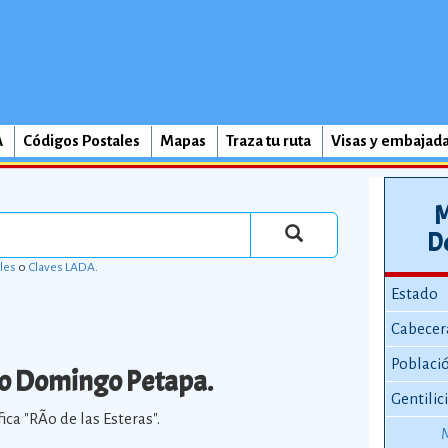
A
Códigos Postales
Mapas
Traza tu ruta
Visas y embajad
M
D
les
o
Claves LADA
.
Estado
Cabecer
Poblaci
o Domingo Petapa.
Gentilic
a "RÃ­o de las Esteras".