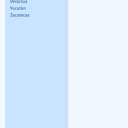
Veracruz
norteamericanos y
comarca.
Ver más
alemanes. Hay
Yucatán
ejemplos de
Zacatecas
ambrotipos desde 1845
y de daguerrotipos que
son de 1852. Se sabe
que los primero
Ver
más