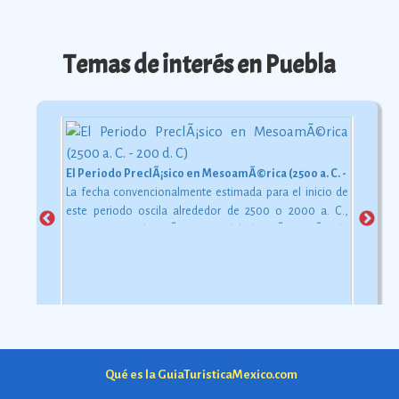
Temas de interés en Puebla
El Periodo PreclÃ¡sico en MesoamÃ©rica (2500 a. C. - 200 d. C)
La fecha convencionalmente estimada para el inicio de
este periodo oscila alrededor de 2500 o 2000 a. C.,
aunque esta dataciÃ³n en realidad varÃ­a segÃºn la
comarca.
Ver más
Qué es la GuiaTuristicaMexico.com