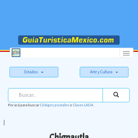
Menu
Estados
Arte y Cultura
Por acá para buscar
Códigos postales
o
Claves LADA
.
|
Chignautla