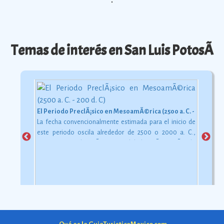
Temas de interés en San Luis PotosÃ­
El Periodo PreclÃ¡sico en MesoamÃ©rica (2500 a. C. - 200 d. C)
La fecha convencionalmente estimada para el inicio de
este periodo oscila alrededor de 2500 o 2000 a. C.,
aunque esta dataciÃ³n en realidad varÃ­a segÃºn la
comarca.
Ver más