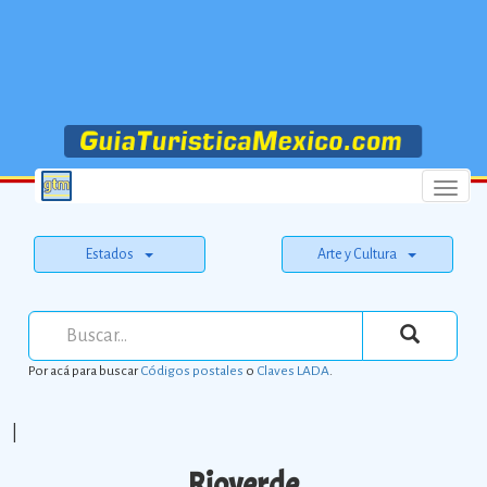
Menu
Estados
Arte y Cultura
Por acá para buscar
Códigos postales
o
Claves LADA
.
|
Rioverde