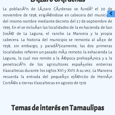
La poblaciÃ³n de LÃ¡zaro CÃ¡rdenas se fundÃ³ el 20 de
noviembre de 1938, erigiÃ©ndose en cabecera del municipio
del mismo nombre mediante decreto del 27 de septiembre de
1995. En el se incluÃ­an las localidades de la ex hacienda de San
JosÃ© de La Laguna, el rancho La Mancera y la propia
cabecera. La historia del municipio se remonta al aÃ±o de
1938, sin embargo, y paradÃ³jicamente, las dos primeras
localidades refieren un pasado mÃ¡s remoto: la exhacienda La
Laguna, la cual nos remite a la Ã©poca prehispÃ¡nica y a la
penetraciÃ³n de los agricultores espaÃ±oles entierras
tlaxcaltecas durante los siglos XVI y XVII. A su vez, La Mancera
recuerda la entrada del pequeÃ±o ejÃ©rcito de HernÃ¡n
CortÃ©s a tierras tlaxcaltecas en agosto de 1519.
Temas de interés en Tamaulipas