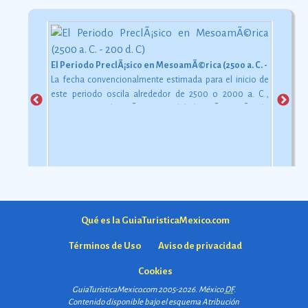
El Periodo PreclÃ¡sico en MesoamÃ©rica (2500 a. C. - 200 d. C)
La fecha convencionalmente estimada para el inicio de
este periodo oscila alrededor de 2500 o 2000 a. C.,
aunque esta dataciÃ³n en realidad varÃ­a segÃºn la
comarca.
Ver más
Qué es la GuiaTuristicaMexico.com
Términos de Uso
Aviso de privacidad
Cookies
GuiaTuristicaMexico.com 2005-2026. México
DF
.
Contenido disponible bajo el esquema
Atribución