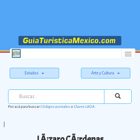
Menu
Estados
Arte y Cultura
Por acá para buscar
Códigos postales
o
Claves LADA
.
|
LÃ¡zaro CÃ¡rdenas