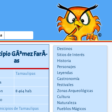
as
Destinos
ipio GÃ³mez FarÃ­
Sitios de Interés
as
Historia
Personajes
Leyendas
Tamaulipas
Gastronomía
a
Festivales
Zonas Arqueológicas
ón
8 464 hab.
Cultura
io
Naturaleza
icipios de Tamaulipas
Pueblos Mágicos