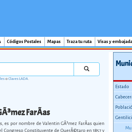
A
Códigos Postales
Mapas
Traza tu ruta
Visas y embajad
Munic
les
o
Claves LADA
.
Estado
Cabecer
Poblaci
GÃ³mez FarÃ­as
Gentilic
s, es por nombre de Valentin GÃ³mez FarÃ­as quien
Mun
el Congreso Constituyente de QuerÃ©taro en 1857 y