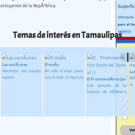
tituyente de la RepÃºblica.
Superfic
Información
para el Fe
Temas de interés en Tamaulipas
(INAFED)
Las cactÃ¡ceas
El maÃ­z
Alrededor del mundo
No sólo el maíz, junto
La
existen
con el chile, el frijol y la
MÃ
El ProtoneolÃ­tico (5000 â€
aproximadamente
calabaza, constituye
1
Este periodo de la
1,400 especies de
desde épocas
me
historia de MÃ©xico
ne
 en MesoamÃ©rica (2500 a. C. - 200 d. C)
cactáceas, de las
inmemoriales la base
mu
estÃ¡ considerado
cuales 913 son
de la alimentación del
oc
como una etapa de
mexicanas, y de éstas
mexicano.
Ver más
su
transiciÃ³n entre los
724 son endémicas.
Ver
gl
pueblos que se
más
al
basaban en una
esp
economÃ­a de