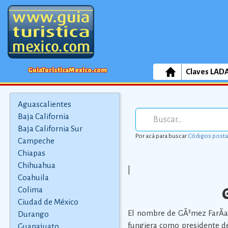
GuiaTuristicaMexico.com
Claves LAD
Aguascalientes
Baja California
Baja California Sur
Por acá para buscar
Códigos posta
Campeche
Chiapas
Chihuahua
|
Coahuila
Colima
Ciudad de México
El nombre de GÃ³mez FarÃ­a
Durango
fungiera como presidente d
Guanajuato