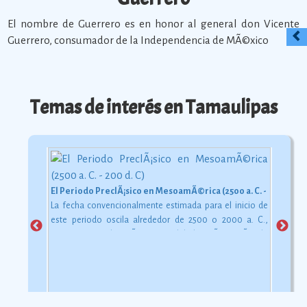
El nombre de Guerrero es en honor al general don Vicente
Guerrero, consumador de la Independencia de MÃ©xico
Temas de interés en Tamaulipas
El Periodo PreclÃ¡sico en MesoamÃ©rica (2500 a. C. - 200 d. C)
La fecha convencionalmente estimada para el inicio de
este periodo oscila alrededor de 2500 o 2000 a. C.,
aunque esta dataciÃ³n en realidad varÃ­a segÃºn la
comarca.
Ver más