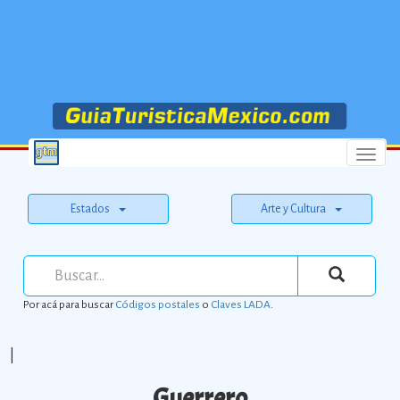
Menu
Estados
Arte y Cultura
Por acá para buscar
Códigos postales
o
Claves LADA
.
|
Guerrero