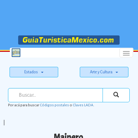
Menu
Estados
Arte y Cultura
Por acá para buscar
Códigos postales
o
Claves LADA
.
|
Mainero.