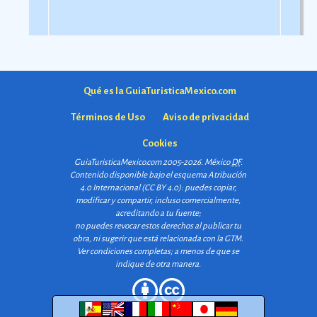
Qué es la GuiaTuristicaMexico.com
Términos de Uso
Aviso de privacidad
Cookies
GuiaTuristicaMexico.com 2005-2026. México
DF
.
Contenido disponible bajo el esquema
Atribución
4.0 Internacional (CC BY 4.0)
: puedes copiar,
modificar y compartir, incluso comercialmente,
acreditando a tu fuente;
no puedes revocar estos derechos al publicar tu
obra, ni sugerir que está relacionada con la GTM.
Ver condiciones completas
; a menos de que se
indique de otra manera.