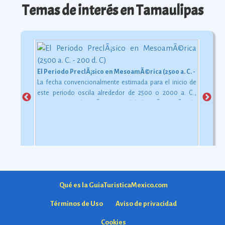
Temas de interés en Tamaulipas
El Periodo PreclÃ¡sico en MesoamÃ©rica (2500 a. C. - 200 d. C)
La fecha convencionalmente estimada para el inicio de
este periodo oscila alrededor de 2500 o 2000 a. C.,
aunque esta dataciÃ³n en realidad varÃ­a segÃºn la
comarca.
Ver más
Qué es la GuiaTuristicaMexico.com
Términos de Uso
Aviso de privacidad
Cookies