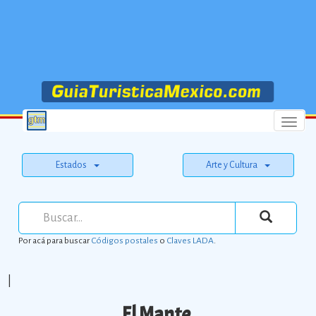
Menu
Estados
Arte y Cultura
Por acá para buscar
Códigos postales
o
Claves LADA
.
|
El Mante.