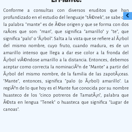
Conforme a consultas con diversos eruditos que han
profundizado en el estudio del lenguaje "tÃ©nek", se sabe que
la palabra "mante" es de Ã©se origen y que se forma con dos
raÃ­ces que son: "man", que significa "amarillo" y "te", que
significa "palo" o "Ã¡rbol". Salta a la vista que se refiere al Ã¡rbol
del mismo nombre, cuyo fruto, cuando madura, es de un
amarillo intenso que llega a dar ese color a la fronda del
Ã¡rbol viÃ©ndose amarillo a la distancia. Entonces, debemos
aceptar como correcta la nominaciÃ³n de "Mante" a partir del
Ã¡rbol del mismo nombre, de la familia de las zapotÃ¡ceas.
"Mante", entonces, significa "palo (o Ã¡rbol) amarillo". La
regiÃ³n de lo que hoy es el Mante fue conocida por su nombre
huasteco de los "cinco potreros de TamatÃ¡n", palabra que
Ã©sta en lengua "Tenek" o huasteca que significa "Lugar de
canoas".