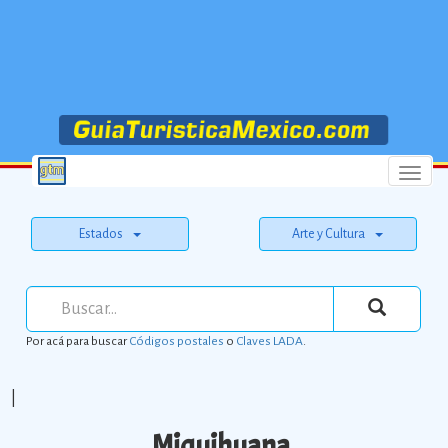
Menu
Estados
Arte y Cultura
Por acá para buscar
Códigos postales
o
Claves LADA
.
|
Miquihuana.