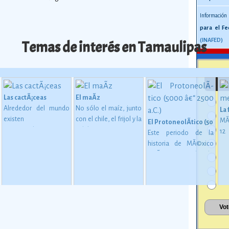
Información
para el Fe
(INAFED)
Temas de interés en Tamaulipas
Las cactÃ¡ceas
El maÃ­z
Alrededor del mundo
No sólo el maíz, junto
La
existen
con el chile, el frijol y la
MÃ
El ProtoneolÃ­tico (5000 â€
aproximadamente
calabaza, constituye
1
Este periodo de la
1,400 especies de
desde épocas
me
historia de MÃ©xico
ne
 en MesoamÃ©rica (2500 a. C. - 200 d. C)
cactáceas, de las
inmemoriales la base
mu
estÃ¡ considerado
cuales 913 son
de la alimentación del
oc
como una etapa de
mexicanas, y de éstas
mexicano.
Ver más
su
transiciÃ³n entre los
724 son endémicas.
Ver
gl
pueblos que se
más
al
basaban en una
esp
economÃ­a de
es
apropiaciÃ³n
la