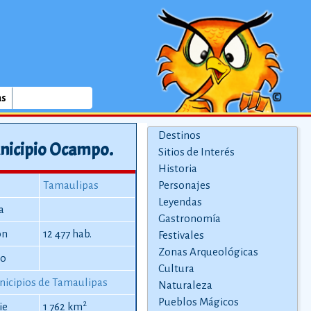
as
Destinos
nicipio Ocampo.
Sitios de Interés
Historia
Tamaulipas
Personajes
Leyendas
a
Gastronomía
ón
12 477 hab.
Festivales
Zonas Arqueológicas
io
Cultura
icipios de Tamaulipas
Naturaleza
Pueblos Mágicos
2
ie
1 762 km