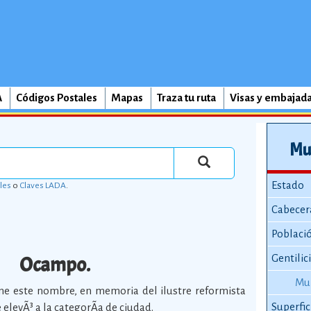
A
Códigos Postales
Mapas
Traza tu ruta
Visas y embajad
Mu
Estado
les
o
Claves LADA
.
Cabecer
Poblaci
Ocampo.
Gentilic
Mun
ne este nombre, en memoria del ilustre reformista
Superfic
elevÃ³ a la categorÃ­a de ciudad.