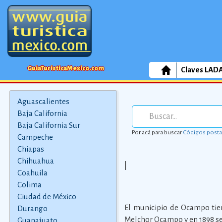
GuiaTuristicaMexico.com
Claves LAD
Aguascalientes
Baja California
Baja California Sur
Por acá para buscar
Códigos posta
Campeche
Chiapas
Chihuahua
|
Coahuila
Colima
Ciudad de México
El municipio de Ocampo tie
Durango
Melchor Ocampo y en 1898 se 
Guanajuato