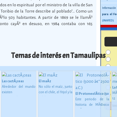
s en lo espiritual por el ministro de la villa de San
Información
o Toribio de la Torre describe al poblado"... Como un
para el Fe
sÃ³lo 503 habitantes. A partir de 1869 se le llamÃ³
(INAFED)
onto cayÃ³ en desuso, en 1984 contaba con 165
Temas de interés en Tamaulipas
Las cactÃ¡ceas
El maÃ­z
Alrededor del mundo
No sólo el maíz, junto
La
existen
con el chile, el frijol y la
MÃ
El ProtoneolÃ­tico (5000 â€
aproximadamente
calabaza, constituye
1
Este periodo de la
1,400 especies de
desde épocas
me
historia de MÃ©xico
ne
 en MesoamÃ©rica (2500 a. C. - 200 d. C)
cactáceas, de las
inmemoriales la base
mu
estÃ¡ considerado
cuales 913 son
de la alimentación del
oc
como una etapa de