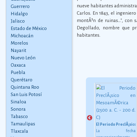
nueve habitantes administrado
Guerrero
Carlos. En 1843, el ingenier
Hidalgo
montÃ³n de ruinas...", con 
Jalisco
Degollado, nombre que pr
Estado de México
habitantes.
Michoacán
Morelos
Nayarit
Nuevo León
Oaxaca
Puebla
Querétaro
Quintana Roo
San Luis Potosí
Huapango
Sinaloa
El huapango es un
emblores
gÃ©nero musical
Sonora
ente
mexicano estructurado
h...
Tabasco
en compÃ¡s ternario.
ores
Tamaulipas
La fotografÃ­a en MÃ©xico, del Imperio de Maximiliano al inicio del ci
El Periodo PreclÃ¡sico
Hay varios tipos de
Sssh
Tlaxcala
Poco tiempo
La fecha
huapango, las tres
ente