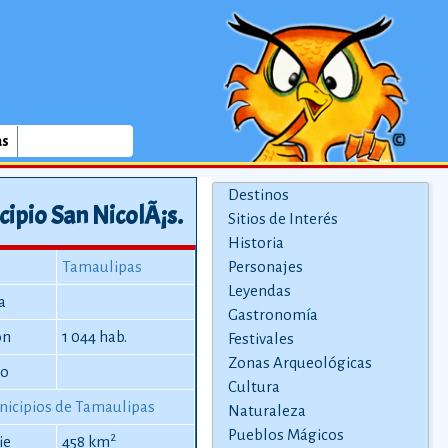
as
Destinos
cipio San NicolÃ¡s.
Sitios de Interés
Historia
Tamaulipas
Personajes
Leyendas
a
Gastronomía
ón
1 044 hab.
Festivales
Zonas Arqueológicas
io
Cultura
icipios de Tamaulipas
Naturaleza
Pueblos Mágicos
2
ie
458 km