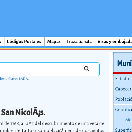
A
Códigos Postales
Mapas
Traza tu ruta
Visas y embajad
Muni
Estado
les
o
Claves LADA
.
Cabecer
Poblaci
San NicolÃ¡s.
Gentilic
Mun
il de 1768, a raÃ­z del descubrimiento de una veta de
Superfic
 nombre de La Luz; su poblaciÃ³n era de doscientos