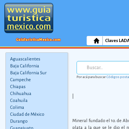
GuiaTuristicaMexico.com
Claves LAD
Aguascalientes
Baja California
Baja California Sur
Por acá para buscar
Códigos posta
Campeche
Chiapas
Chihuahua
|
Coahuila
Colima
Ciudad de México
Mineral fundado el 1o. de Abr
Durango
plata a la que se le dio el
Guanajuato