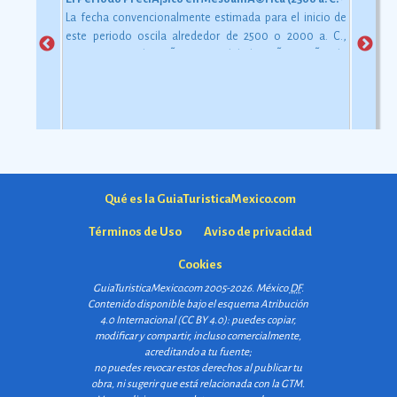
La fecha convencionalmente estimada para el inicio de
este periodo oscila alrededor de 2500 o 2000 a. C.,
aunque esta dataciÃ³n en realidad varÃ­a segÃºn la
comarca.
Ver más
Qué es la GuiaTuristicaMexico.com
Términos de Uso
Aviso de privacidad
Cookies
GuiaTuristicaMexico.com 2005-2026. México
DF
.
Contenido disponible bajo el esquema
Atribución
4.0 Internacional (CC BY 4.0)
: puedes copiar,
modificar y compartir, incluso comercialmente,
acreditando a tu fuente;
no puedes revocar estos derechos al publicar tu
obra, ni sugerir que está relacionada con la GTM.