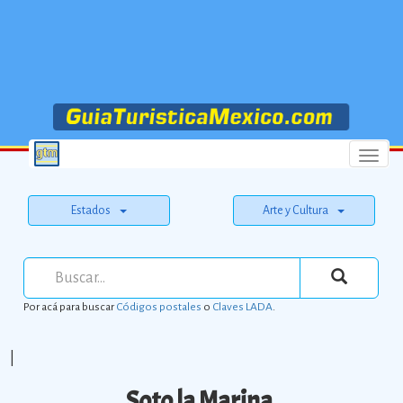
Menu
Estados
Arte y Cultura
Por acá para buscar
Códigos postales
o
Claves LADA
.
|
Soto la Marina.