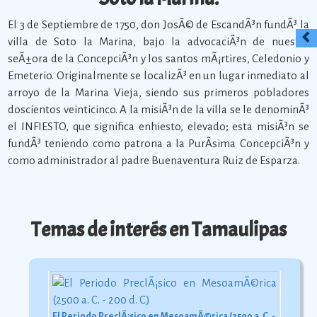
El 3 de Septiembre de 1750, don JosÃ© de EscandÃ³n fundÃ³ la
villa de Soto la Marina, bajo la advocaciÃ³n de nuestra
seÃ±ora de la ConcepciÃ³n y los santos mÃ¡rtires, Celedonio y
Emeterio. Originalmente se localizÃ³ en un lugar inmediato al
arroyo de la Marina Vieja, siendo sus primeros pobladores
doscientos veinticinco. A la misiÃ³n de la villa se le denominÃ³
el INFIESTO, que significa enhiesto, elevado; esta misiÃ³n se
fundÃ³ teniendo como patrona a la PurÃ­sima ConcepciÃ³n y
como administrador al padre Buenaventura Ruiz de Esparza.
Temas de interés en Tamaulipas
El Periodo PreclÃ¡sico en MesoamÃ©rica (2500 a. C. - 200 d. C)