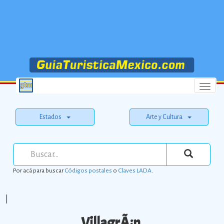
Menu
Estados
Arte y Cultura
Por acá para buscar
Códigos postales
o
Claves LADA
.
|
VillagrÃ¡n.