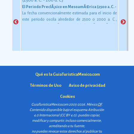
El Periodo PreclÃ¡sico en MesoamÃ©rica (2500 a. C. - 200 d. C)
La fecha convencionalmente estimada para el inicio de
este periodo oscila alrededor de 2500 o 2000 a. C.,
aunque esta dataciÃ³n en realidad varÃ­a segÃºn la
comarca.
Ver más
Qué es la GuiaTuristicaMexico.com
Términos de Uso
Aviso de privacidad
Cookies
GuiaTuristicaMexico.com 2005-2026. México
DF
.
Contenido disponible bajo el esquema
Atribución
4.0 Internacional (CC BY 4.0)
: puedes copiar,
modificar y compartir, incluso comercialmente,
acreditando a tu fuente;
no puedes revocar estos derechos al publicar tu