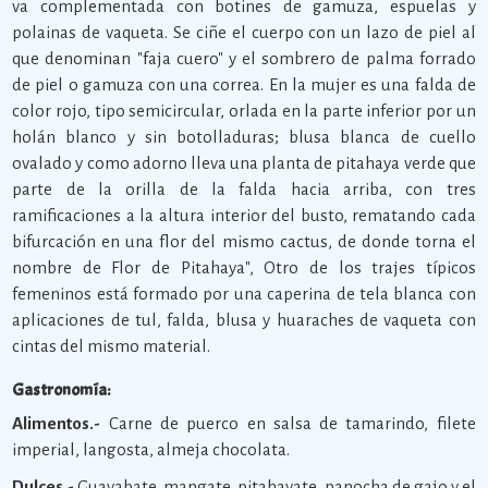
va complementada con botines de gamuza, espuelas y
polainas de vaqueta. Se ciñe el cuerpo con un lazo de piel al
que denominan "faja cuero" y el sombrero de palma forrado
de piel o gamuza con una correa. En la mujer es una falda de
color rojo, tipo semicircular, orlada en la parte inferior por un
holán blanco y sin botolladuras; blusa blanca de cuello
ovalado y como adorno lleva una planta de pitahaya verde que
parte de la orilla de la falda hacia arriba, con tres
ramificaciones a la altura interior del busto, rematando cada
bifurcación en una flor del mismo cactus, de donde torna el
nombre de Flor de Pitahaya", Otro de los trajes típicos
femeninos está formado por una caperina de tela blanca con
aplicaciones de tul, falda, blusa y huaraches de vaqueta con
cintas del mismo material.
Gastronomía:
Alimentos.-
Carne de puerco en salsa de tamarindo, filete
imperial, langosta, almeja chocolata.
Dulces.-
Guayabate, mangate, pitahayate, panocha de gajo y el