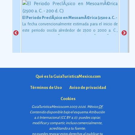
El Periodo PreclÃ¡sico en MesoamÃ©rica (2500 a. C. - 200 d. C)
La fecha convencionalmente estimada para el inicio de
este periodo oscila alrededor de 2500 o 2000 a. C.,
aunque esta dataciÃ³n en realidad varÃ­a segÃºn la
comarca.
Ver más
Qué es la GuiaTuristicaMexico.com
Términos de Uso
Aviso de privacidad
Cookies
GuiaTuristicaMexico.com 2005-2026. México
DF
.
Contenido disponible bajo el esquema
Atribución
4.0 Internacional (CC BY 4.0)
: puedes copiar,
modificar y compartir, incluso comercialmente,
acreditando a tu fuente;
no puedes revocar estos derechos al publicar tu