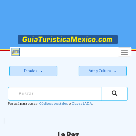
Menu
Estados
Arte y Cultura
Por acá para buscar
Códigos postales
o
Claves LADA
.
|
La Paz