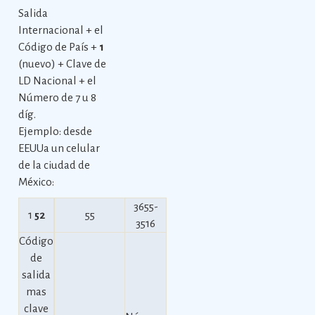
Salida
Internacional + el
Código de País +
1
(nuevo) + Clave de
LD Nacional + el
Número de 7 u 8
díg.
Ejemplo: desde
EEUUa un celular
de la ciudad de
México:
3655-
1
52
55
3516
Código
de
salida
mas
clave