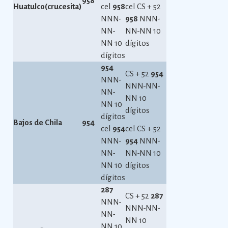
958
Huatulco(crucesita)
cel
958
cel CS + 52
NNN-
958
NNN-
NN-
NN-NN 10
NN 10
dígitos
dígitos
954
CS + 52
954
NNN-
NNN-NN-
NN-
NN 10
NN 10
dígitos
dígitos
Bajos de Chila
954
cel
954
cel CS + 52
NNN-
954
NNN-
NN-
NN-NN 10
NN 10
dígitos
dígitos
287
CS + 52
287
NNN-
NNN-NN-
NN-
NN 10
NN 10