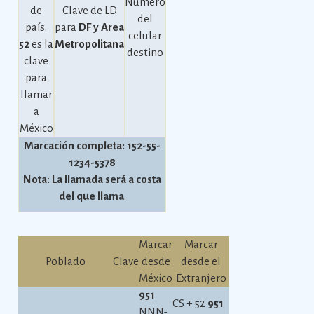
Número
de
Clave de LD
del
país.
para
DF y Area
celular
52
es la
Metropolitana
destino
clave
para
llamar
a
México
Marcación completa: 152-55-
1234-5378
Nota: La llamada será a costa
del que llama
.
Marcar
Marcar
Poblado
Clave
desde
desde el
México
Extranjero
951
CS + 52
951
NNN-