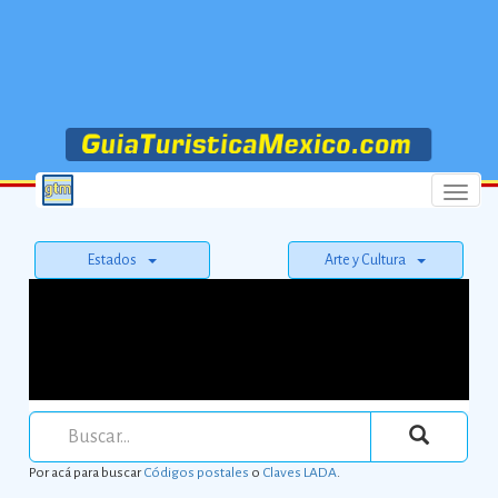
Menu
Estados
Arte y Cultura
Por acá para buscar
Códigos postales
o
Claves LADA
.