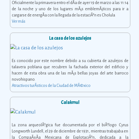
Oficialmente la primavera entro el dÃ­a de ayer 19 de marzo a las 11:14
de la noche y uno de los lugares mÃ¡s emblemÃ¡ticos para ir a
cargarse de energÃ­a con la llegada de la estaciÃ³n es Cholula
Ver más
La casa de los azulejos
Es conocido por este nombre debido a su cubierta de azulejos de
talavera poblana que recubren la fachada exterior del edificio y
hacen de esta obra una de las mÃ¡s bellas joyas del arte barroco
novohispano.
Atractivos turÃ­sticos de la Ciudad de MÃ©xico
Calakmul
La zona arqueolÃ³gica fue documentada por el biÃ³logo Cyrus
Longworth Lundell, el 29 de diciembre de 1931, mientras trabajaba en
la CompaÃ±Ã­a Mexicana de ExplotaciÃ³n, dedicada a la