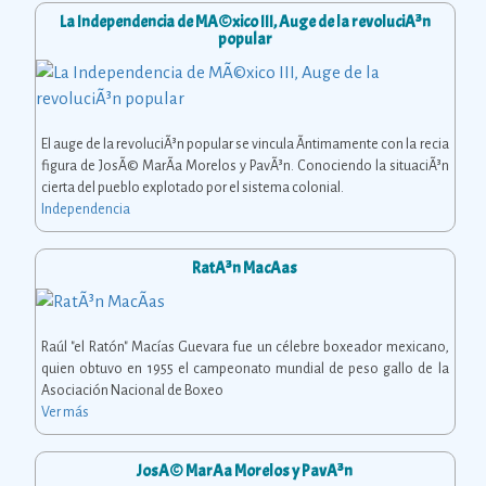
La Independencia de MÃ©xico III, Auge de la revoluciÃ³n
popular
El auge de la revoluciÃ³n popular se vincula Ã­ntimamente con la recia
figura de JosÃ© MarÃ­a Morelos y PavÃ³n. Conociendo la situaciÃ³n
cierta del pueblo explotado por el sistema colonial.
Independencia
RatÃ³n MacÃ­as
Raúl "el Ratón" Macías Guevara fue un célebre boxeador mexicano,
quien obtuvo en 1955 el campeonato mundial de peso gallo de la
Asociación Nacional de Boxeo
Ver más
JosÃ© MarÃ­a Morelos y PavÃ³n