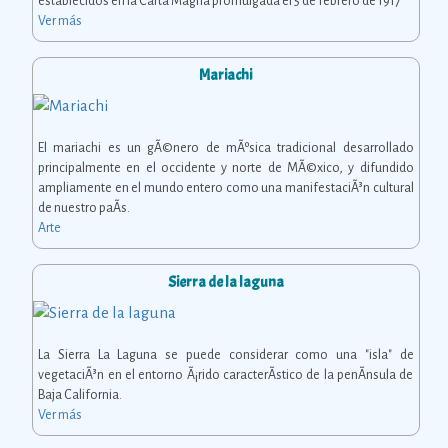
establecidos en la Carta Magna promulgada el 5 de febrero de 1917
Ver más
Mariachi
El mariachi es un gÃ©nero de mÃºsica tradicional desarrollado
principalmente en el occidente y norte de MÃ©xico, y difundido
ampliamente en el mundo entero como una manifestaciÃ³n cultural
de nuestro paÃ­s.
Arte
Sierra de la laguna
La Sierra La Laguna se puede considerar como una "isla" de
vegetaciÃ³n en el entorno Ã¡rido caracterÃ­stico de la penÃ­nsula de
Baja California.
Ver más