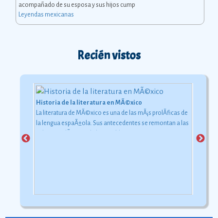
acompañado de su esposa y sus hijos cump
Leyendas mexicanas
Recién vistos
Historia de la literatura en MÃ©xico
La literatura de MÃ©xico es una de las mÃ¡s prolÃ­ficas de
la lengua espaÃ±ola. Sus antecedentes se remontan a las
culturas indÃ­genas de los pueblos mesoamericanos.
Ver
más