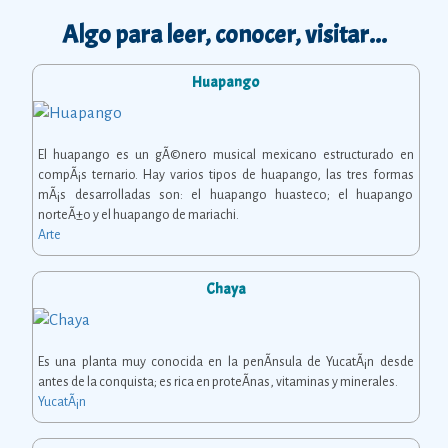
Algo para leer, conocer, visitar...
Huapango
El huapango es un gÃ©nero musical mexicano estructurado en
compÃ¡s ternario. Hay varios tipos de huapango, las tres formas
mÃ¡s desarrolladas son: el huapango huasteco; el huapango
norteÃ±o y el huapango de mariachi.
Arte
Chaya
Es una planta muy conocida en la penÃ­nsula de YucatÃ¡n desde
antes de la conquista; es rica en proteÃ­nas, vitaminas y minerales.
YucatÃ¡n