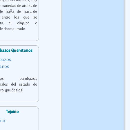
Ã±an los tamales, hay
n variedad de atoles de
 de maÃ­z, de masa de
, entre los que se
ntra el clÃ¡sico e
ble champurrado.
bazos Queretanos
ciosos pambazos
ionales del estado de
ro, ¡pruébalos!
Tejuino