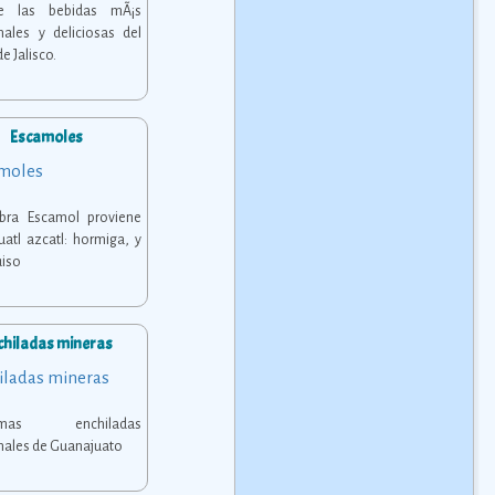
e las bebidas mÃ¡s
onales y deliciosas del
e Jalisco.
Escamoles
abra Escamol proviene
uatl azcatl: hormiga, y
uiso
chiladas mineras
­simas enchiladas
onales de Guanajuato