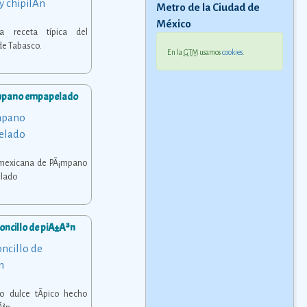
Metro de la Ciudad de
México
osa receta típica del
de Tabasco.
En la
GTM
usamos
cookies
.
pano empapelado
 mexicana de PÃ¡mpano
lado
ncillo de piÃ±Ã³n
so dulce tÃ­pico hecho