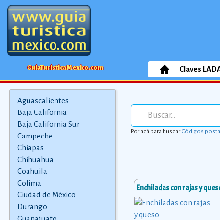
GuiaTuristicaMexico.com
Claves LAD
Aguascalientes
Baja California
Baja California Sur
Por acá para buscar
Códigos posta
Campeche
Chiapas
Chihuahua
Coahuila
Colima
Enchiladas con rajas y ques
Ciudad de México
Durango
Guanajuato