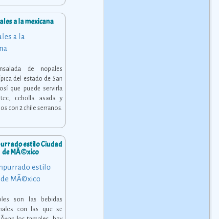
les a la mexicana
nsalada de nopales
típica del estado de San
tosí que puede servirla
stec, cebolla asada y
os con 2 chile serranos.
rrado estilo Ciudad
de MÃ©xico
oles son las bebidas
onales con las que se