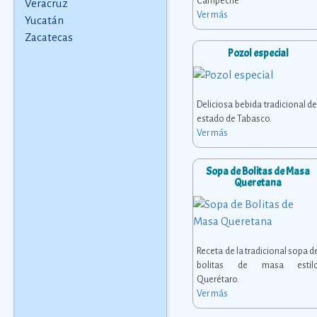
Campeche
Veracruz
Ver más
Yucatán
Zacatecas
Pozol especial
Deliciosa bebida tradicional de
estado de Tabasco.
Ver más
Sopa de Bolitas de Masa
Queretana
Receta de la tradicional sopa d
bolitas de masa estil
Querétaro.
Ver más