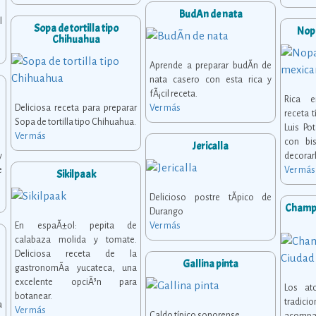
BudÃ­n de nata
l
Sopa de tortilla tipo
Nopa
Chihuahua
Aprende a preparar budÃ­n de
nata casero con esta rica y
fÃ¡cil receta.
Rica e
Deliciosa receta para preparar
Ver más
receta 
Sopa de tortilla tipo Chihuahua.
Luis Po
Ver más
con bi
Jericalla
y
decorarl
e
Ver más
Sikilpaak
Delicioso postre tÃ­pico de
Champu
Durango
En espaÃ±ol: pepita de
Ver más
calabaza molida y tomate.
Deliciosa receta de la
Gallina pinta
gastronomÃ­a yucateca, una
excelente opciÃ³n para
Los at
botanear.
tradici
a
Ver más
Caldo típico sonorense