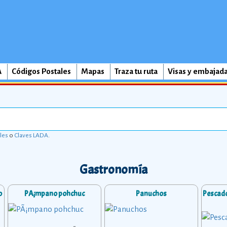
A
Códigos Postales
Mapas
Traza tu ruta
Visas y embajad
les
o
Claves LADA
.
Gastronomía
o
PÃ¡mpano pohchuc
Panuchos
Pescado