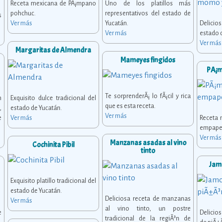
Receta mexicana de PÃ¡mpano
Uno de los platillos más
pohchuc.
representativos del estado de
s
Ver más
Yucatán.
Delici
Ver más
estado 
Ver más
Margaritas de Almendra
Mameyes fingidos
PÃ¡m
Te sorprenderÃ¡ lo fÃ¡cil y rica
n
Exquisito dulce tradicional del
que es esta receta.
,
estado de Yucatán.
Ver más
e
Ver más
Receta
empape
Ver más
Manzanas asadas al vino
Cochinita Pibil
tinto
Jamo
Exquisito platillo tradicional del
estado de Yucatán.
Deliciosa receta de manzanas
Ver más
al vino tinto, un postre
e
Delicio
tradicional de la regiÃ³n de