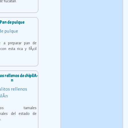
de Yucatán.
Pan de pulque
e a preparar pan de
con esta rica y fÃ¡cil
s rellenos de chipilÃ­
n
ciosos tamales
ionales del estado de
.