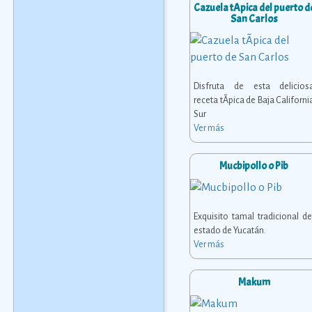
Cazuela tÃ­pica del puerto d
San Carlos
Disfruta de esta delicios
receta tÃ­pica de Baja Californi
Sur
Ver más
Mucbipollo o Pib
Exquisito tamal tradicional de
estado de Yucatán.
Ver más
Makum