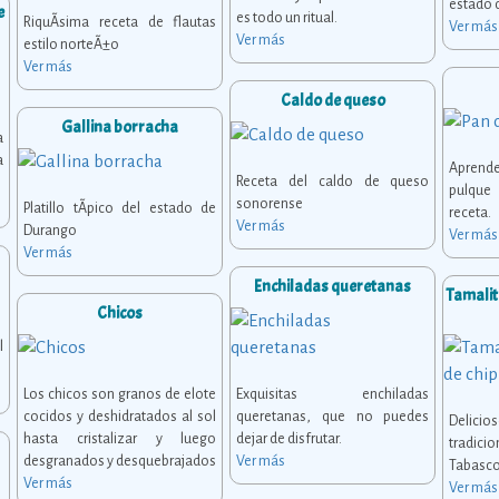
estado 
e
es todo un ritual.
RiquÃ­sima receta de flautas
Ver más
Ver más
estilo norteÃ±o
Ver más
Caldo de queso
Gallina borracha
a
a
Aprend
Receta del caldo de queso
pulque 
sonorense
Platillo tÃ­pico del estado de
receta.
Ver más
Durango
Ver más
Ver más
Enchiladas queretanas
Tamalito
Chicos
l
Los chicos son granos de elote
Exquisitas enchiladas
cocidos y deshidratados al sol
queretanas, que no puedes
Deli
hasta cristalizar y luego
dejar de disfrutar.
tradic
desgranados y desquebrajados
Ver más
Tabasco
Ver más
Ver más