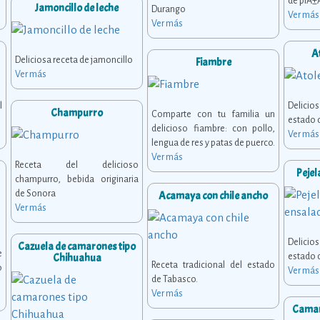
de piÃ±
Jamoncillo de leche
Durango
Ver más
Ver más
A
Deliciosa receta de jamoncillo
Fiambre
Ver más
l
Delici
Champurro
Comparte con tu familia un
estado 
delicioso fiambre: con pollo,
Ver más
lengua de res y patas de puerco.
Ver más
Receta del delicioso
Pejel
champurro, bebida originaria
de Sonora
Acamaya con chile ancho
Ver más
Delici
Cazuela de camarones tipo
e
Chihuahua
estado 
Receta tradicional del estado
o
Ver más
de Tabasco.
Ver más
Camaro