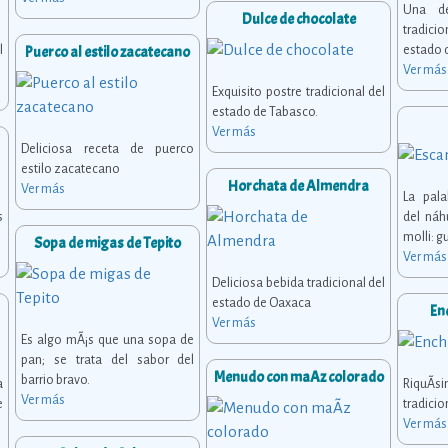
Una d
Dulce de chocolate
tradici
l
Puerco al estilo zacatecano
estado d
Ver más
Exquisito postre tradicional del
estado de Tabasco.
Ver más
Deliciosa receta de puerco
estilo zacatecano
Horchata de Almendra
Ver más
La pal
s
del náh
molli: g
Sopa de migas de Tepito
Ver más
Deliciosa bebida tradicional del
estado de Oaxaca
En
Ver más
Es algo mÃ¡s que una sopa de
pan; se trata del sabor del
Menudo con maÃ­z colorado
barrio bravo.
a
RiquÃ
Ver más
e
tradici
Ver más