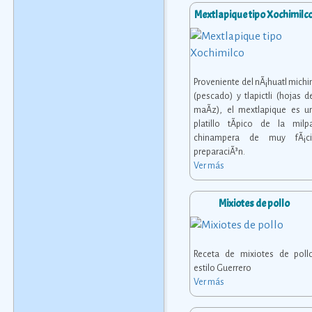
Mextlapique tipo Xochimilc
Proveniente del nÃ¡huatl michi
(pescado) y tlapictli (hojas d
maÃ­z), el mextlapique es u
platillo tÃ­pico de la milp
chinampera de muy fÃ¡ci
preparaciÃ³n.
Ver más
Mixiotes de pollo
Receta de mixiotes de poll
estilo Guerrero
Ver más