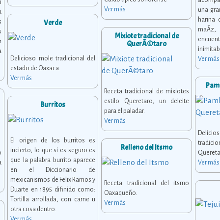
acompa
n
Ver más
una gra
a
harina
s
Verde
maÃ­z
s
Mixiote tradicional de
encue
r
QuerÃ©taro
inimita
a
Delicioso mole tradicional del
Ver más
estado de Oaxaca.
Ver más
Pam
Receta tradicional de mixiotes
estilo Queretaro, un deleite
Burritos
para el paladar.
Ver más
Deli
El origen de los burritos es
tradic
Relleno del Itsmo
incierto, lo que si es seguro es
o
Quereta
que la palabra burrito aparece
a
Ver más
en el Diccionario de
mexicanismos de Felix Ramos y
Receta tradicional del itsmo
Duarte en 1895 difinido como:
Oaxaqueño.
Tortilla arrollada, con carne u
Ver más
otra cosa dentro.
Ver más