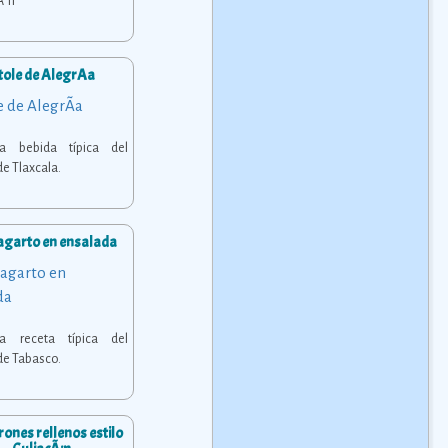
Ã³n
tole de AlegrÃ­a
osa bebida típica del
de Tlaxcala.
agarto en ensalada
osa receta típica del
de Tabasco.
nes rellenos estilo