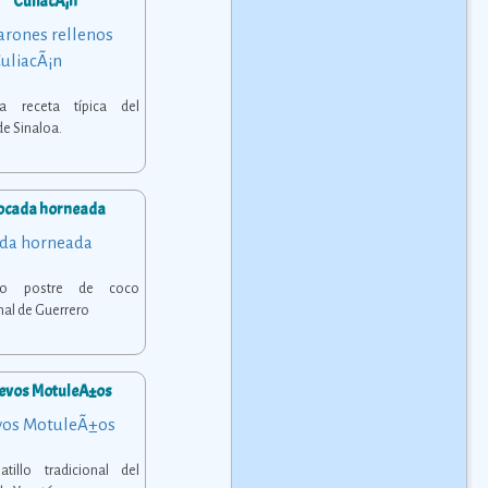
CuliacÃ¡n
osa receta típica del
de Sinaloa.
ocada horneada
oso postre de coco
nal de Guerrero
evos MotuleÃ±os
atillo tradicional del