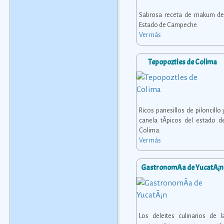
Sabrosa receta de makum de
Estado de Campeche.
Ver más
Tepopoztles de Colima
Ricos panesillos de piloncillo 
canela tÃ­picos del estado d
Colima.
Ver más
GastronomÃ­a de YucatÃ¡n
Los deleites culinarios de l