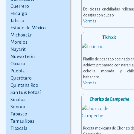
Guerrero
Deliciosas enchiladas rellena
Hidalgo
de rajas con queso
Jalisco
Ver más
Estado de México
Michoacán
Tikin xic
Morelos
Nayarit
Nuevo León
Platillo de pescado cocinado e
Oaxaca
achiote preparado con naranja
Puebla
cebolla morada y chil
habanero.
Querétaro
Ver más
Quintana Roo
San Luis Potosí
Chorizo de Campeche
Sinaloa
Sonora
Tabasco
Tamaulipas
Tlaxcala
Receta mexicana de Chorizo d