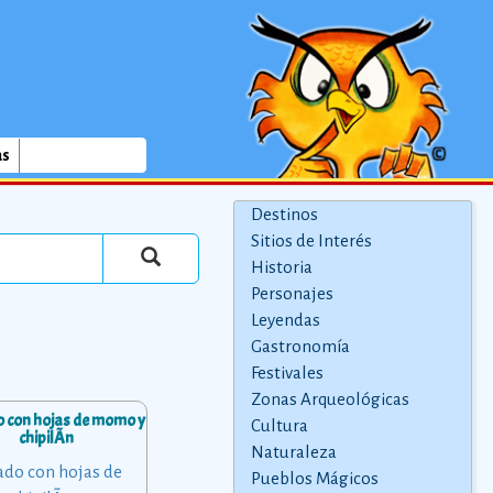
as
Destinos
Sitios de Interés
Historia
Personajes
Leyendas
Gastronomía
Festivales
Zonas Arqueológicas
 con hojas de momo y
Cultura
chipilÃ­n
Naturaleza
Pueblos Mágicos