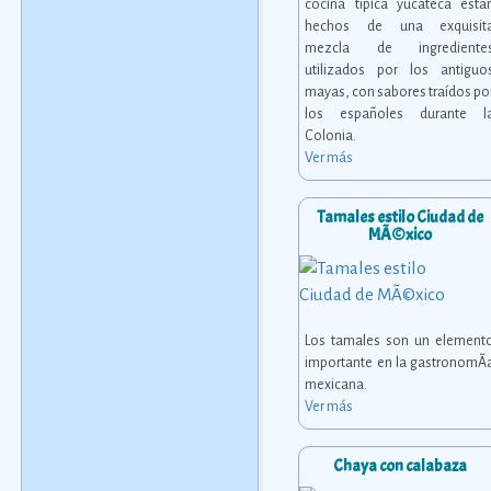
cocina típica yucateca está
hechos de una exquisit
mezcla de ingrediente
utilizados por los antiguo
mayas, con sabores traídos po
los españoles durante l
Colonia.
Ver más
Tamales estilo Ciudad de
MÃ©xico
Los tamales son un element
importante en la gastronomÃ­
mexicana.
Ver más
Chaya con calabaza