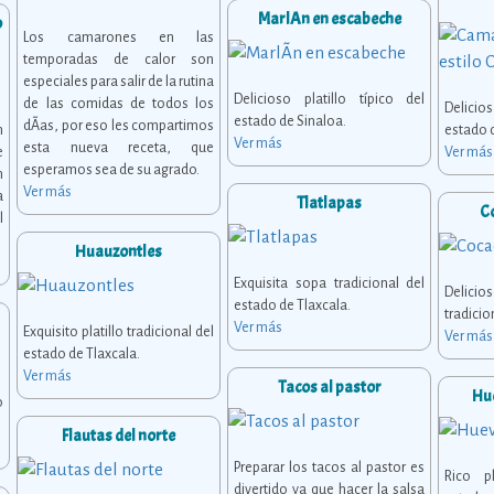
MarlÃ­n en escabeche
o
Los camarones en las
temporadas de calor son
especiales para salir de la rutina
Delicioso platillo típico del
de las comidas de todos los
Delici
estado de Sinaloa.
dÃ­as, por eso les compartimos
n
estado 
Ver más
esta nueva receta, que
e
Ver más
esperamos sea de su agrado.
n
Ver más
a
Tlatlapas
C
l
Huauzontles
Exquisita sopa tradicional del
Delici
estado de Tlaxcala.
tradicio
Ver más
Exquisito platillo tradicional del
Ver más
estado de Tlaxcala.
Ver más
Tacos al pastor
Hu
o
Flautas del norte
Preparar los tacos al pastor es
Rico pl
divertido ya que hacer la salsa