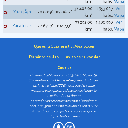
2
km
habs.
Mapa
38 402.00
1 953 027
Ver
YucatÃ¡n
20.6019°
-89.0662°
2
km
habs.
Mapa
73 252.00
1 490 550
Ver
Zacatecas
22.6799°
-102.733°
2
km
habs.
Mapa
Qué es la GuiaTuristicaMexico.com
Términos de Uso
Aviso de privacidad
Cookies
GuiaTuristicaMexico.com 2005-2026. México
DF
.
Contenido disponible bajo el esquema
Atribución
4.0 Internacional (CC BY 4.0)
: puedes copiar,
modificar y compartir, incluso comercialmente,
acreditando a tu fuente;
no puedes revocar estos derechos al publicar tu
obra, ni sugerir que está relacionada con la GTM.
Ver condiciones completas
; a menos de que se
indique de otra manera.