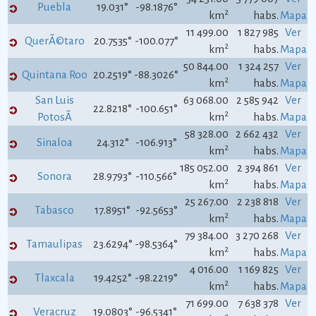
Puebla
19.031°
-98.1876°
2
km
habs.
Mapa
11 499.00
1 827 985
Ver
QuerÃ©taro
20.7535°
-100.077°
2
km
habs.
Mapa
50 844.00
1 324 257
Ver
Quintana Roo
20.2519°
-88.3026°
2
km
habs.
Mapa
San Luis
63 068.00
2 585 942
Ver
22.8218°
-100.651°
2
PotosÃ­
km
habs.
Mapa
58 328.00
2 662 432
Ver
Sinaloa
24.312°
-106.913°
2
km
habs.
Mapa
185 052.00
2 394 861
Ver
Sonora
28.9793°
-110.566°
2
km
habs.
Mapa
25 267.00
2 238 818
Ver
Tabasco
17.8951°
-92.5653°
2
km
habs.
Mapa
79 384.00
3 270 268
Ver
Tamaulipas
23.6294°
-98.5364°
2
km
habs.
Mapa
4 016.00
1 169 825
Ver
Tlaxcala
19.4252°
-98.2219°
2
km
habs.
Mapa
71 699.00
7 638 378
Ver
Veracruz
19.0803°
-96.5341°