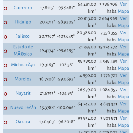
64 281.00
3 386 706
Ver
Guerrero
17.8115°
-99.9481°
2
km
habs.
Mapa
20 813.00
2 664 969
Ver
Hidalgo
20.5711°
-98.9209°
2
km
habs.
Mapa
80 386.00
7 350 355
Ver
Jalisco
20.7767°
-103.645°
2
km
habs.
Mapa
Estado de
21 355.00
15 174 272
Ver
19.4174°
-99.6295°
2
MÃ©xico
km
habs.
Mapa
58 585.00
4 348 485
Ver
MichoacÃ¡n
19.3163°
-102.36°
2
km
habs.
Mapa
4 950.00
1 776 727
Ver
Morelos
18.7308°
-99.0692°
2
km
habs.
Mapa
26 979.00
1 084 957
Ver
Nayarit
21.6753°
-104.93°
2
km
habs.
Mapa
64 742.00
4 643 321
Ver
Nuevo LeÃ³n
25.3788°
-100.066°
2
km
habs.
Mapa
93 952.00
3 801 871
Ver
Oaxaca
17.0403°
-96.2018°
2
km
habs.
Mapa
34 251.00
5 779 007
Ver