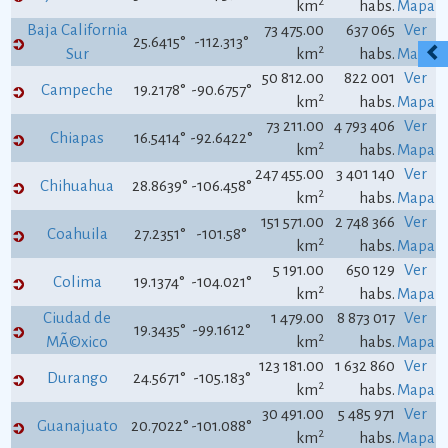
2
km
habs.
Mapa
Baja California
73 475.00
637 065
Ver
25.6415°
-112.313°
2
Sur
km
habs.
Mapa
50 812.00
822 001
Ver
Campeche
19.2178°
-90.6757°
2
km
habs.
Mapa
73 211.00
4 793 406
Ver
Chiapas
16.5414°
-92.6422°
2
km
habs.
Mapa
247 455.00
3 401 140
Ver
Chihuahua
28.8639°
-106.458°
2
km
habs.
Mapa
151 571.00
2 748 366
Ver
Coahuila
27.2351°
-101.58°
2
km
habs.
Mapa
5 191.00
650 129
Ver
Colima
19.1374°
-104.021°
2
km
habs.
Mapa
Ciudad de
1 479.00
8 873 017
Ver
19.3435°
-99.1612°
2
MÃ©xico
km
habs.
Mapa
123 181.00
1 632 860
Ver
Durango
24.5671°
-105.183°
2
km
habs.
Mapa
30 491.00
5 485 971
Ver
Guanajuato
20.7022°
-101.088°
2
km
habs.
Mapa