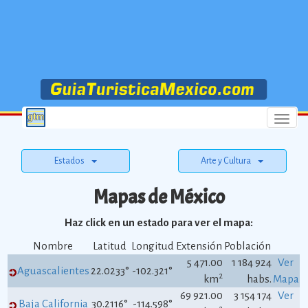
Menu
Estados
Arte y Cultura
Mapas de México
Haz click en un estado para ver el mapa:
Nombre
Latitud
Longitud
Extensión
Población
5 471.00
1 184 924
Ver
Aguascalientes
22.0233°
-102.321°
2
km
habs.
Mapa
69 921.00
3 154 174
Ver
Baja California
30.2116°
-114.598°