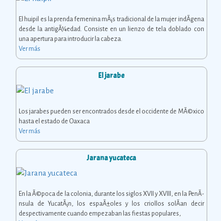
El huipil es la prenda femenina mÃ¡s tradicional de la mujer indÃ­gena
desde la antigÃ¼edad. Consiste en un lienzo de tela doblado con
una apertura para introducir la cabeza.
Ver más
El jarabe
Los jarabes pueden ser encontrados desde el occidente de MÃ©xico
hasta el estado de Oaxaca
Ver más
Jarana yucateca
En la Ã©poca de la colonia, durante los siglos XVII y XVIII, en la PenÃ­
nsula de YucatÃ¡n, los espaÃ±oles y los criollos solÃ­an decir
despectivamente cuando empezaban las fiestas populares,