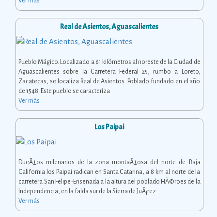
Ver más
Real de Asientos, Aguascalientes
Pueblo Mágico. Localizado a 61 kilómetros al noreste de la Ciudad de
Aguascalientes sobre la Carretera Federal 25, rumbo a Loreto,
Zacatecas, se localiza Real de Asientos. Poblado fundado en el año
de 1548. Este pueblo se caracteriza
Ver más
Los Paipai
DueÃ±os milenarios de la zona montaÃ±osa del norte de Baja
California los Paipai radican en Santa Catarina, a 8 km al norte de la
carretera San Felipe-Ensenada a la altura del poblado HÃ©roes de la
Independencia, en la falda sur de la Sierra de JuÃ¡rez.
Ver más