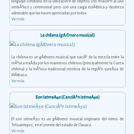
lenguaje cotidiano en la utilizaciÃ³n de objetos con relaciÃ³n al uso
simbÃ³lico y ceremonial pero con una carga estÃ©tica y destreza
admirable que las hacen apreciadas por todos
Ver más
La chilena (gÃ©nero musical)
La chilena es un gÃ©nero musical que naciÃ³ de la mezcla entre la
mÃºsica traÃ­da por los marineros chilenos (principalmente la Cueca
chilena) y la mÃºsica tradicional mestiza de la regiÃ³n sureÃ±a de
MÃ©xico.
Ver más
Son IstmeÃ±o (CanciÃ³n IstmeÃ±a)
El son istmeÃ±o es un gÃ©nero musical originario del istmo de
Tehuantepec, en el oriente del estado de Oaxaca.
Ver más