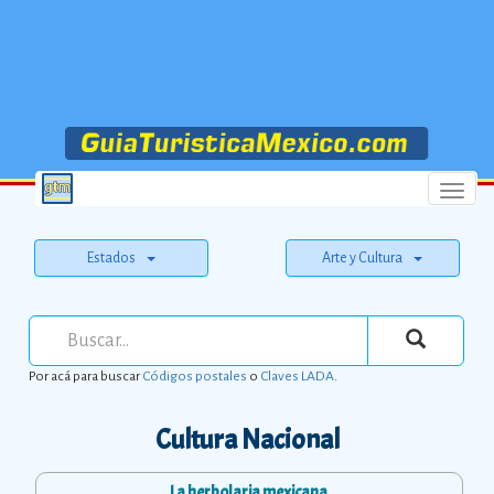
Menu
Estados
Arte y Cultura
Por acá para buscar
Códigos postales
o
Claves LADA
.
Cultura Nacional
La herbolaria mexicana