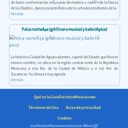
de burro conforman las mÃ¡scaras de madera o cartÃ³n de la Danza
de los Diablos, danza caracterÃ­stica de los afrodescendientes de la
Ver más
Polca norteÃ±a (gÃ©nero musical y baile tÃ­pico)
La histórica Ciudad de Aguascalientes, capital del Estado que lleva el
mismo nombre, se ubica en la región central-norte de la República
Mexicana a 504 Km. de la Ciudad de México y a 130 Km. de
Zacatecas. Su clima es muy agrada
Ver más
Qué es la GuiaTuristicaMexico.com
Términos de Uso
Aviso de privacidad
Cookies
GuiaTuristicaMexico.com 2005-2026. México
DF
.