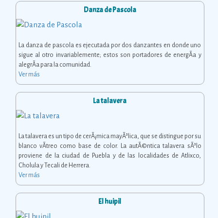
Danza de Pascola
La danza de pascola es ejecutada por dos danzantes en donde uno
sigue al otro invariablemente; estos son portadores de energÃ­a y
alegrÃ­a para la comunidad.
Ver más
La talavera
La talavera es un tipo de cerÃ¡mica mayÃ³lica, que se distingue por su
blanco vÃ­treo como base de color. La autÃ©ntica talavera sÃ³lo
proviene de la ciudad de Puebla y de las localidades de Atlixco,
Cholula y Tecali de Herrera.
Ver más
El huipil