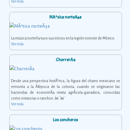
Ver más
MÃºsica norteÃ±a
La música norteña tuvo sus inicios en la región noreste de México.
Ver más
CharrerÃ­a
Desde una perspectiva histÃ³rica, la figura del charro mexicano se
remonta a la Ã©poca de la colonia, cuando se originaron las
haciendas de economÃ­a mixta agrÃ­cola-ganadera, conocidas
como estancias o ranchos. â€¨â€¨
Ver más
Los concheros