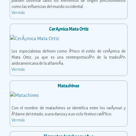
pueden observar tanto los elementos de origen precolombinos
como las influencias del mundo occidental.
Ver más
CerÃ¡mica Mata Ortiz
Los especialistas definen como Ãºnico el estilo de cerÃ¡mica de
Mata Ortiz, ya que es una reinterpretaciÃ³n de la tradiciÃ³n
aridoamericana de la alfarerÃ­a.
Ver más
Matachines
Con el nombre de matachines se identifica entre los rarÃ¡muri y
Ã³dame del estado, a una danza y a un ciclo festivo catÃ³lico.
Ver más