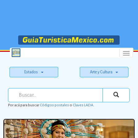
Menu
Estados
Arte y Cultura
Por acá para buscar
Códigos postales
o
Claves LADA
.