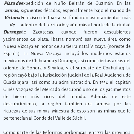
Plaza de
expedición de Nuño Beltrán de Guzmán. En las
armas,
siguientes décadas, especialmente bajo el mando de
Victoria
Francisco de Ibarra, se fundaron asentamientos más
de
adentro del territorio y aún más al norte de la ciudad
Durango
de Zacatecas, cuando fueron descubiertos
yacimientos de plata. Ibarra nombró esa nueva área como
Nueva Vizcaya en honor de su tierra natal Vizcaya (noreste de
España). La Nueva Vizcaya incluyó los modernos estados
mexicanos de Chihuahua y Durango, así como ciertas áreas del
oriente de Sonora y Sinaloa, y el suroeste de Coahuila.3 La
región cayó bajo la jurisdicción judicial de la Real Audiencia de
Guadalajara, así como su administración. En 1552 el capitán
Ginés Vázquez del Mercado descubrió uno de los yacimientos
de hierro más ricos del mundo. Además de este
descubrimiento, la región también era famosa por las
riquezas de sus minas. Muestra de esto son las minas que le
pertenecían al Conde del Valle de Súchil.
Como parte de las Reformas borbónicas, en 1777 las provincia