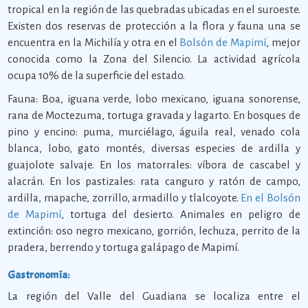
tropical en la región de las quebradas ubicadas en el suroeste.
Existen dos reservas de protección a la flora y fauna una se
encuentra en la Michilía y otra en el
Bolsón de Mapimí
, mejor
conocida como la Zona del Silencio. La actividad agrícola
ocupa 10% de la superficie del estado.
Fauna: Boa, iguana verde, lobo mexicano, iguana sonorense,
rana de Moctezuma, tortuga gravada y lagarto. En bosques de
pino y encino: puma, murciélago, águila real, venado cola
blanca, lobo, gato montés, diversas especies de ardilla y
guajolote salvaje. En los matorrales: víbora de cascabel y
alacrán. En los pastizales: rata canguro y ratón de campo,
ardilla, mapache, zorrillo, armadillo y tlalcoyote.
En el Bolsón
de Mapimí
, tortuga del desierto. Animales en peligro de
extinción: oso negro mexicano, gorrión, lechuza, perrito de la
pradera, berrendo y tortuga galápago de Mapimí.
Gastronomía:
La región del Valle del Guadiana se localiza entre el