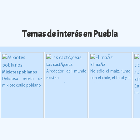
Temas de interés en Puebla
Las cactÃ¡ceas
El maÃ­z
Alrededor del mundo
No sólo el maíz, junto
Mixiotes poblanos
existen
con el chile, el frijol y la
Deliciosa receta de
El 
aproximadamente
calabaza, constituye
mixiote estilo poblano
Es
d. C.)
1,400 especies de
desde épocas
hi
 en MesoamÃ©rica (2500 a. C. - 200 d. C)
cactáceas, de las
inmemoriales la base
es
cuales 913 son
de la alimentación del
co
mexicanas, y de éstas
mexicano.
Ver más
tr
724 son endémicas.
Ver
p
más
b
e
ap