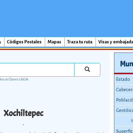
A
Códigos Postales
Mapas
Traza tu ruta
Visas y embajad
Muni
Estado
les
o
Claves LADA
.
Cabecer
Poblaci
Xochiltepec
Gentilic
Superfic