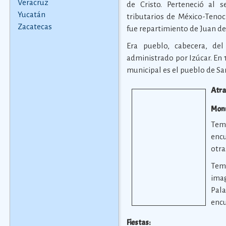
Veracruz
de Cristo. Perteneció al 
Yucatán
tributarios de México-Tenoc
Zacatecas
fue repartimiento de Juan de
Era pueblo, cabecera, de
administrado por Izúcar. En 
municipal es el pueblo de Sa
Atra
Monu
Tem
encu
otra
Tem
imag
Pal
encu
Fiestas: