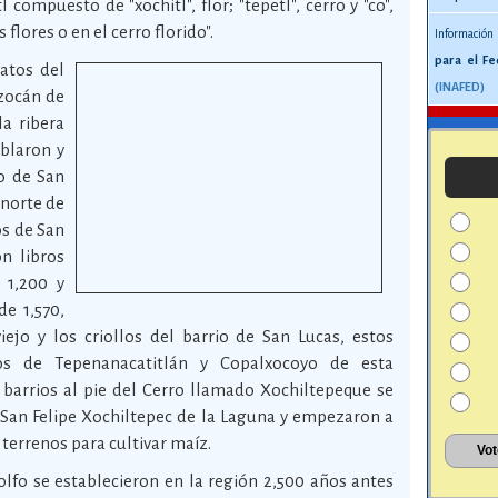
compuesto de "xochitl", flor; "tepetl", cerro y "co",
s flores o en el cerro florido".
Información
para el Fe
atos del
(INAFED)
tzocán de
la ribera
oblaron y
o de San
 norte de
os de San
n libros
 1,200 y
de 1,570,
ejo y los criollos del barrio de San Lucas, estos
os de Tepenanacatitlán y Copalxocoyo de esta
s barrios al pie del Cerro llamado Xochiltepeque se
San Felipe Xochiltepec de la Laguna y empezaron a
y terrenos para cultivar maíz.
lfo se establecieron en la región 2,500 años antes