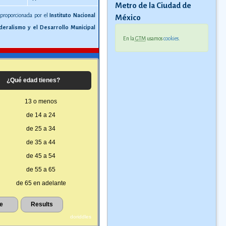
Metro de la Ciudad de
 proporcionada por el
Instituto Nacional
México
deralismo y el Desarrollo Municipal
En la
GTM
usamos
cookies
.
¿Qué edad tienes?
13 o menos
de 14 a 24
de 25 a 34
de 35 a 44
de 45 a 54
de 55 a 65
de 65 en adelante
doriddles