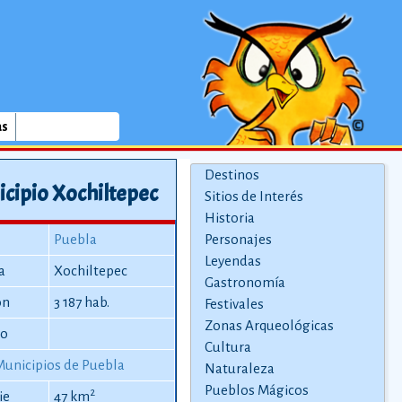
as
Destinos
cipio Xochiltepec
Sitios de Interés
Historia
Puebla
Personajes
Leyendas
a
Xochiltepec
Gastronomía
ón
3 187 hab.
Festivales
Zonas Arqueológicas
io
Cultura
Municipios de Puebla
Naturaleza
Pueblos Mágicos
2
ie
47 km