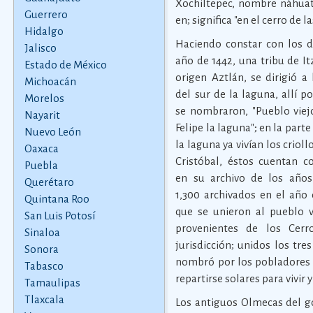
Xochiltepec, nombre náhuatl 
Guerrero
en; significa "en el cerro de la
Hidalgo
Haciendo constar con los d
Jalisco
año de 1442, una tribu de I
Estado de México
origen Aztlán, se dirigió a 
Michoacán
del sur de la laguna, allí p
Morelos
se nombraron, "Pueblo viej
Nayarit
Felipe la laguna"; en la parte
Nuevo León
la laguna ya vivían los crioll
Oaxaca
Cristóbal, éstos cuentan co
Puebla
en su archivo de los años
Querétaro
1,300 archivados en el año 
Quintana Roo
que se unieron al pueblo vi
San Luis Potosí
provenientes de los Cerr
Sinaloa
jurisdicción; unidos los tre
Sonora
nombró por los pobladores 
Tabasco
repartirse solares para vivir 
Tamaulipas
Tlaxcala
Los antiguos Olmecas del go