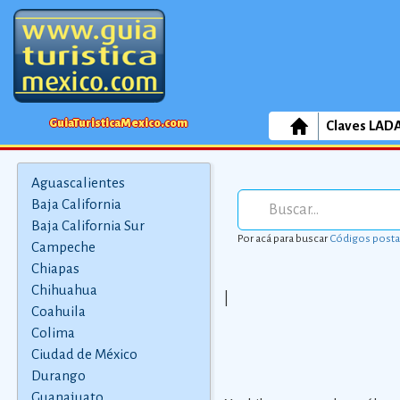
GuiaTuristicaMexico.com
Claves LAD
Aguascalientes
Baja California
Baja California Sur
Por acá para buscar
Códigos posta
Campeche
Chiapas
Chihuahua
|
Coahuila
Colima
Ciudad de México
Durango
Guanajuato