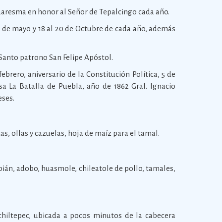
Cuaresma en honor al Señor de Tepalcingo cada año.
l 5 de mayo y 18 al 20 de Octubre de cada año, además
.
 Santo patrono San Felipe Apóstol.
febrero, aniversario de la Constitución Política, 5 de
sa La Batalla de Puebla, año de 1862 Gral. Ignacio
eses.
s, ollas y cazuelas, hoja de maíz para el tamal.
ián, adobo, huasmole, chileatole de pollo, tamales,
chiltepec, ubicada a pocos minutos de la cabecera