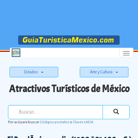
Menu
Estados
Arte y Cultura
Atractivos Turísticos de México
Por acá para buscar
Códigos postales
o
Claves LADA
.