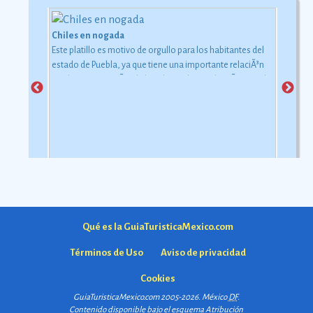
Chiles en nogada
Este platillo es motivo de orgullo para los habitantes del
estado de Puebla, ya que tiene una importante relaciÃ³n
con la consumaciÃ³n de la independencia de MÃ©xico de
la Corona espaÃ±ola, de agosto de 1821.
Ver más
Qué es la GuiaTuristicaMexico.com
Términos de Uso
Aviso de privacidad
Cookies
GuiaTuristicaMexico.com 2005-2026. México
DF
.
Contenido disponible bajo el esquema
Atribución