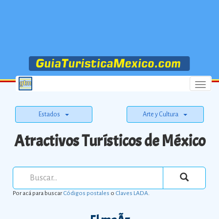
Menu
Estados
Arte y Cultura
Atractivos Turísticos de México
Por acá para buscar
Códigos postales
o
Claves LADA
.