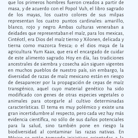
que los primeros hombres fueron creados a partir de
masa, y de acuerdo con el Popol Vuh, el libro sagrado
de los mayas, los cuatro colores de sus milpas
representan los cuatro puntos cardinales: amarillo,
blanco, rojo y negro. Ambas culturas veneraban a
deidades que representaban el maíz, para los mexicas,
Cintéotl, era Dios del maíz tierno y Xilonen, delicada y
tierna como mazorca fresca; o el dios maya de la
agricultura Yum Kaax, que era el encargado de cuidar
de este alimento sagrado. Hoy en día, las tradiciones
ancestrales de siembra y cosecha aún siguen vigentes
en muchos pueblos de nuestro país, sin embargo, la
diversidad de razas de maíz mexicano están en riesgo
de desaparecer por la propagación de cepas de maíz
transgénico, aquel cuyo material genético ha sido
modificado con genes de otras especies vegetales o
animales para otorgarle al cultivo determinadas
características. El tema es muy polémico y existe una
gran incertidumbre al respecto, pero cada vez hay más
evidencia científica, no sólo de sus daños potenciales
para la salud, sino también pone en riesgo la
biodiversidad al contaminar las razas nativas. En
México se están tomando iniciativas orientadas a la