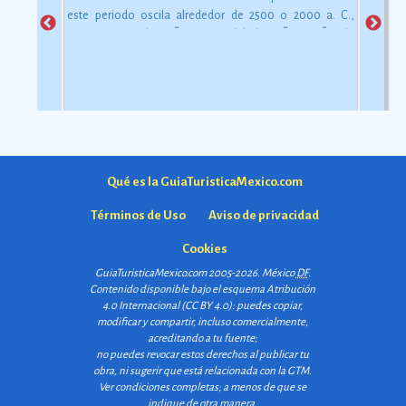
este periodo oscila alrededor de 2500 o 2000 a. C.,
aunque esta dataciÃ³n en realidad varÃ­a segÃºn la
comarca.
Ver más
Qué es la GuiaTuristicaMexico.com
Términos de Uso
Aviso de privacidad
Cookies
GuiaTuristicaMexico.com 2005-2026. México
DF
.
Contenido disponible bajo el esquema
Atribución
4.0 Internacional (CC BY 4.0)
: puedes copiar,
modificar y compartir, incluso comercialmente,
acreditando a tu fuente;
no puedes revocar estos derechos al publicar tu
obra, ni sugerir que está relacionada con la GTM.
Ver condiciones completas
; a menos de que se
indique de otra manera.