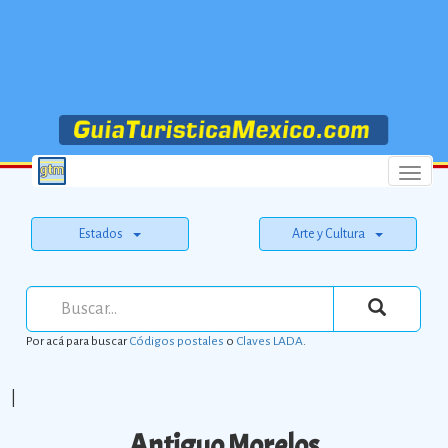
Menu
Estados
Arte y Cultura
Por acá para buscar
Códigos postales
o
Claves LADA
.
|
Antiguo Morelos