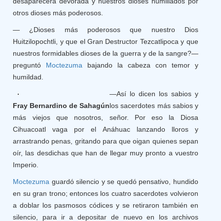
desaparecerá devorada y nuestros dioses humillados por
otros dioses más poderosos.
— ¿Dioses más poderosos que nuestro Dios
Huitzilopochtli, y que el Gran Destructor Tezcatlipoca y que
nuestros formidables dioses de la guerra y de la sangre?—
preguntó
Moctezuma
bajando la cabeza con temor y
humildad.
—Así lo dicen los sabios y
Fray Bernardino de Sahagún
los sacerdotes más sabios y
más viejos que nosotros, señor. Por eso la Diosa
Cihuacoatl vaga por el Anáhuac lanzando lloros y
arrastrando penas, gritando para que oigan quienes sepan
oír, las desdichas que han de llegar muy pronto a vuestro
Imperio.
Moctezuma
guardó silencio y se quedó pensativo, hundido
en su gran trono; entonces los cuatro sacerdotes volvieron
a doblar los pasmosos códices y se retiraron también en
silencio, para ir a depositar de nuevo en los archivos