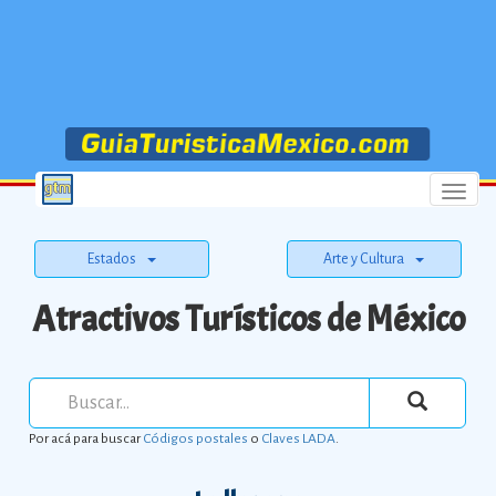
Menu
Estados
Arte y Cultura
Atractivos Turísticos de México
Por acá para buscar
Códigos postales
o
Claves LADA
.