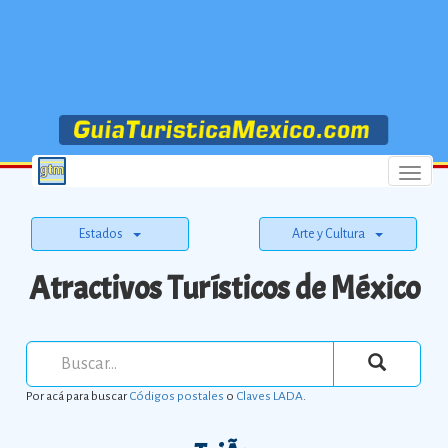
Menu
Estados
Arte y Cultura
Atractivos Turísticos de México
Por acá para buscar
Códigos postales
o
Claves LADA
.