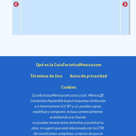
Qué es la GuiaTuristicaMexico.com
Términos de Uso
Aviso de privacidad
Cookies
GuiaTuristicaMexico.com 2005-2026. México
DF
.
Contenido disponible bajo el esquema
Atribución
4.0 Internacional (CC BY 4.0)
: puedes copiar,
modificar y compartir, incluso comercialmente,
acreditando a tu fuente;
no puedes revocar estos derechos al publicar tu
obra, ni sugerir que está relacionada con la GTM.
Ver condiciones completas
; a menos de que se