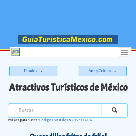
Menu
Estados
Arte y Cultura
Atractivos Turísticos de México
Por acá para buscar
Códigos postales
o
Claves LADA
.