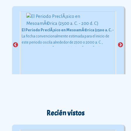
El Periodo PreclÃ¡sico en MesoamÃ©rica (2500 a. C. - 200 d. C)
La fecha convencionalmente estimada para el inicio de
este periodo oscila alrededor de 2500 o 2000 a. C.,
aunque esta dataciÃ³n en realidad varÃ­a segÃºn la
comarca.
Ver más
Recién vistos