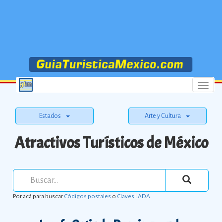
Menu
Estados
Arte y Cultura
Atractivos Turísticos de México
Por acá para buscar
Códigos postales
o
Claves LADA
.