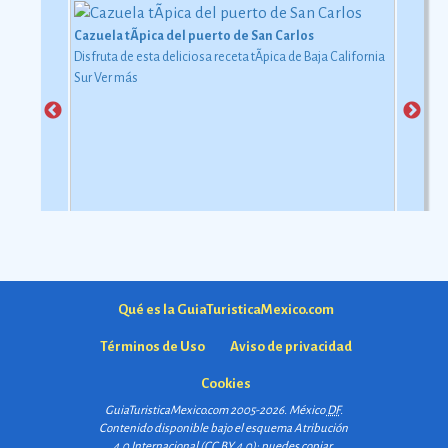
Cazuela tÃ­pica del puerto de San Carlos
Disfruta de esta deliciosa receta tÃ­pica de Baja California
Sur
Ver más
Qué es la GuiaTuristicaMexico.com
Términos de Uso
Aviso de privacidad
Cookies
GuiaTuristicaMexico.com 2005-2026. México
DF
.
Contenido disponible bajo el esquema
Atribución
4.0 Internacional (CC BY 4.0)
: puedes copiar,