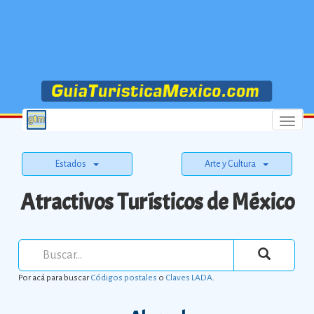
Menu
Estados
Arte y Cultura
Atractivos Turísticos de México
Por acá para buscar
Códigos postales
o
Claves LADA
.